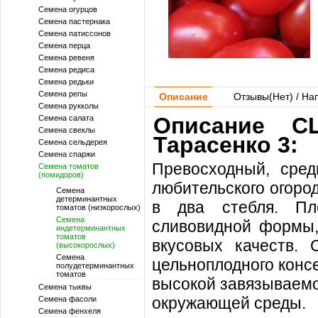
Семена огурцов
Семена пастернака
Семена патиссонов
Семена перца
Семена ревеня
Семена редиса
Семена редьки
Семена репы
Описание
Отзывы(
Нет
) / На
Семена рукколы
Описание С
Семена салата
Семена свеклы
Тарасенко 3:
Семена сельдерея
Семена спаржи
Превосходный, сред
Семена томатов
(помидоров)
любительского огоро
Семена
детерминантных
в два стебля. Пл
томатов (низкорослых)
Семена
сливовидной формы, 
индетерминантных
томатов
вкусовых качеств. 
(высокорослых)
Семена
цельноплодного конс
полудетерминантных
томатов
высокой завязываемо
Семена тыквы
окружающей среды.
Семена фасоли
Семена фенхеля