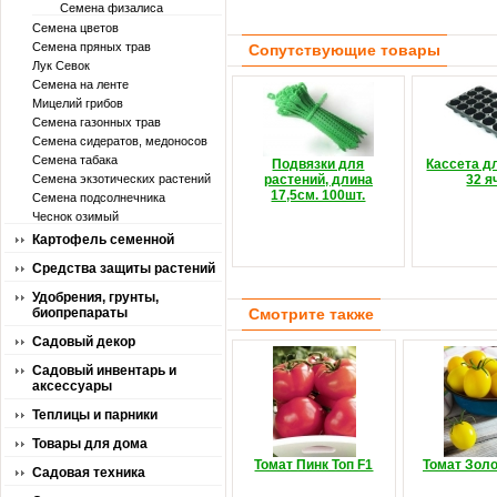
Семена физалиса
Семена цветов
Семена пряных трав
Сопутствующие товары
Лук Севок
Семена на ленте
Мицелий грибов
Семена газонных трав
Семена сидератов, медоносов
Семена табака
Подвязки для
Кассета д
Семена экзотических растений
растений, длина
32 я
17,5см. 100шт.
Семена подсолнечника
Чеснок озимый
Картофель семенной
Средства защиты растений
Удобрения, грунты,
биопрепараты
Смотрите также
Садовый декор
Садовый инвентарь и
аксессуары
Теплицы и парники
Товары для дома
Томат Пинк Топ F1
Томат Золо
Садовая техника