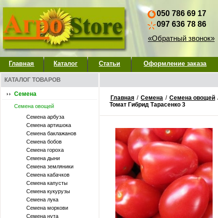
050 786 69 17
097 636 78 86
«Обратный звонок»
Главная
Каталог
Статьи
Оформление заказа
КАТАЛОГ ТОВАРОВ
Семена
Главная
/
Семена
/
Семена овощей
Томат Гибрид Тарасенко 3
Семена овощей
Семена арбуза
Семена артишока
Семена баклажанов
Семена бобов
Семена гороха
Семена дыни
Семена земляники
Семена кабачков
Семена капусты
Семена кукурузы
Семена лука
Семена моркови
Семена нута