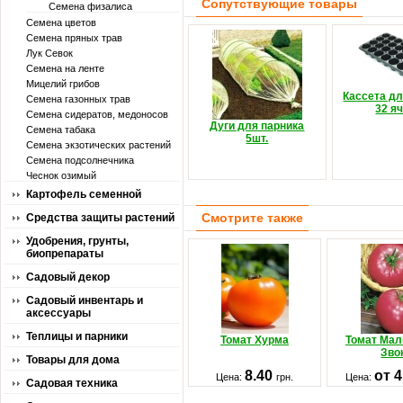
Сопутствующие товары
Семена физалиса
Семена цветов
Семена пряных трав
Лук Севок
Семена на ленте
Мицелий грибов
Кассета д
Семена газонных трав
32 я
Семена сидератов, медоносов
Дуги для парника
Семена табака
5шт.
Семена экзотических растений
Семена подсолнечника
Чеснок озимый
Картофель семенной
Смотрите также
Средства защиты растений
Удобрения, грунты,
биопрепараты
Садовый декор
Садовый инвентарь и
аксессуары
Теплицы и парники
Томат Хурма
Томат Ма
Зво
Товары для дома
8.40
от 
Цена:
грн.
Цена:
Садовая техника