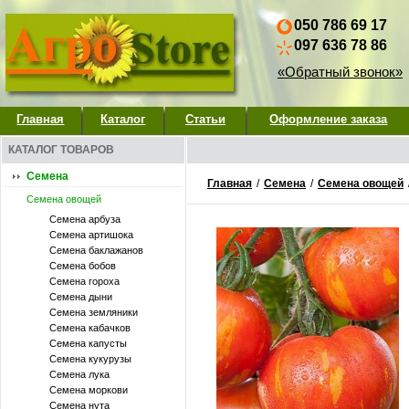
050 786 69 17
097 636 78 86
«Обратный звонок»
Главная
Каталог
Статьи
Оформление заказа
КАТАЛОГ ТОВАРОВ
Семена
Главная
/
Семена
/
Семена овощей
Семена овощей
Семена арбуза
Семена артишока
Семена баклажанов
Семена бобов
Семена гороха
Семена дыни
Семена земляники
Семена кабачков
Семена капусты
Семена кукурузы
Семена лука
Семена моркови
Семена нута