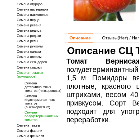
Семена огурцов
Семена пастернака
Семена патиссонов
Семена перца
Семена ревеня
Семена редиса
Семена редьки
Описание
Отзывы(
Нет
) / На
Семена репы
Семена рукколы
Описание СЦ 
Семена салата
Семена свеклы
Томат Верниса
Семена сельдерея
Семена спаржи
полудетерминантный 
Семена томатов
1,5 м. Помидоры вя
(помидоров)
Семена
плотные, красного
детерминантных
томатов (низкорослых)
штрихами, весом 40-
Семена
индетерминантных
привкусом. Сорт В
томатов
(высокорослых)
подходит для упот
Семена
полудетерминантных
переработки.
томатов
Семена тыквы
Семена фасоли
Семена фенхеля