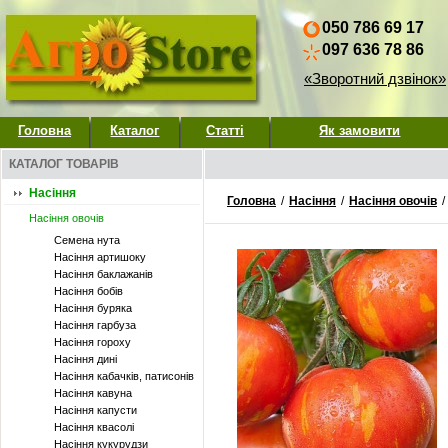
050 786 69 17
097 636 78 86
«Зворотний дзвінок»
Головна
Каталог
Статті
Як замовити
КАТАЛОГ ТОВАРІВ
Насіння
Головна
/
Насіння
/
Насіння овочів
/
Насіння овочів
Семена нута
Насіння артишоку
Насіння баклажанів
Насіння бобів
Насіння буряка
Насіння гарбуза
Насіння гороху
Насіння дині
Насіння кабачків, патисонів
Насіння кавуна
Насіння капусти
Насіння квасолі
Насіння кукурудзи