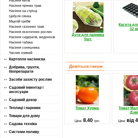
Насіння квітів
Насіння пряних трав
Насіння на стрічці
Цибуля сіянка
Міцелій грибів
Касета дл
Насіння газонних трав
32 в
Насіння екзотичних рослин
Дуги для парника
Насіння сидератів, медоносів
5шт.
Насіння табака
Насіння соняшника
Часник озимий
Картопля насіннєва
Дивіться також
Добрива, грунти,
біопрепарати
Засоби захисту рослин
Садовий інвентар і
аксесуари
Садовий декор
Теплиці і парники
Томат Хурма
Томат Ма
Дзві
Товари для дому
8.40
від 
Ціна:
грн.
Ціна:
Садова техніка
Системи поливу