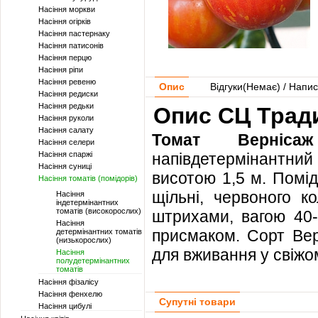
Насіння моркви
Насіння огірків
Насіння пастернаку
Насіння патисонів
Насіння перцю
Насіння ріпи
Насіння ревеню
Опис
Відгуки(
Немає
) / Напис
Насіння редиски
Насіння редьки
Опис СЦ Тради
Насіння руколи
Насіння салату
Томат Вернісаж
Насіння селери
Насіння спаржі
напівдетермінантни
Насіння суниці
висотою 1,5 м. Помід
Насіння томатів (помідорів)
щільні, червоного к
Насіння
індетермінантних
томатів (високорослих)
штрихами, вагою 40-
Насіння
присмаком. Сорт Вер
детермінантних томатів
(низькорослих)
для вживання у свіжо
Насіння
полудетермінантних
томатів
Насіння фізалісу
Насіння фенхелю
Супутні товари
Насіння цибулі