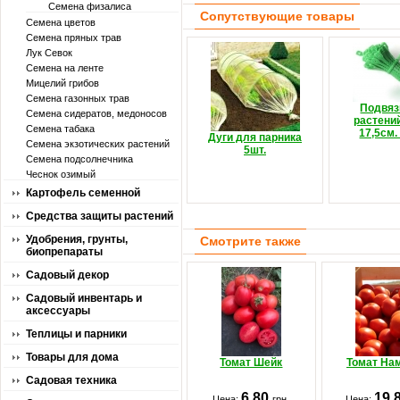
Семена физалиса
Сопутствующие товары
Семена цветов
Семена пряных трав
Лук Севок
Семена на ленте
Мицелий грибов
Семена газонных трав
Подвяз
Семена сидератов, медоносов
растени
Семена табака
17,5см.
Дуги для парника
Семена экзотических растений
5шт.
Семена подсолнечника
Чеснок озимый
Картофель семенной
Средства защиты растений
Удобрения, грунты,
Смотрите также
биопрепараты
Садовый декор
Садовый инвентарь и
аксессуары
Теплицы и парники
Товары для дома
Томат Шейк
Томат На
Садовая техника
6.80
19.
Цена:
грн.
Цена: