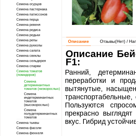
Семена огурцов
Семена пастернака
Семена патиссонов
Семена перца
Семена ревеня
Семена редиса
Семена редьки
Семена репы
Описание
Отзывы(
Нет
) / На
Семена рукколы
Описание Бейо
Семена салата
Семена свеклы
F1:
Семена сельдерея
Семена спаржи
Ранний, детермина
Семена томатов
(помидоров)
переработки и про
Семена
детерминантных
вытянутые, насыщенн
томатов (низкорослых)
Семена
транспортабельные,
индетерминантных
томатов
Пользуются спросо
(высокорослых)
Семена
прекрасно выглядят
полудетерминантных
томатов
вкус. Гибрид устойчи
Семена тыквы
Семена фасоли
Семена фенхеля