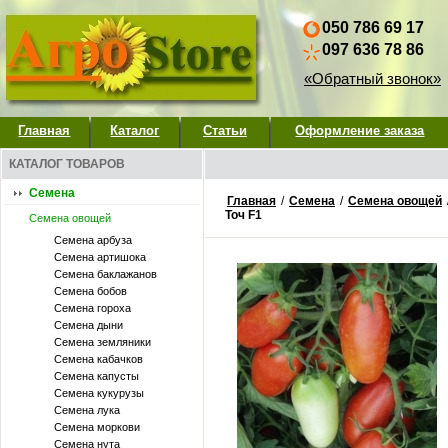
050 786 69 17
097 636 78 86
«Обратный звонок»
Главная
Каталог
Статьи
Оформление заказа
КАТАЛОГ ТОВАРОВ
Семена
Главная
/
Семена
/
Семена овощей
Точ F1
Семена овощей
Семена арбуза
Семена артишока
Семена баклажанов
Семена бобов
Семена гороха
Семена дыни
Семена земляники
Семена кабачков
Семена капусты
Семена кукурузы
Семена лука
Семена моркови
Семена нута