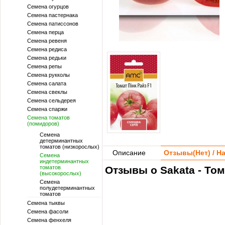
Семена огурцов
Семена пастернака
Семена патиссонов
Семена перца
Семена ревеня
Семена редиса
Семена редьки
Семена репы
Семена рукколы
Семена салата
Семена свеклы
Семена сельдерея
Семена спаржи
Семена томатов
(помидоров)
Семена
детерминантных
томатов (низкорослых)
Описание
Отзывы(
Нет
) / 
Семена
индетерминантных
томатов
Отзывы о Sakata - Том
(высокорослых)
Семена
полудетерминантных
томатов
Семена тыквы
Семена фасоли
Семена фенхеля