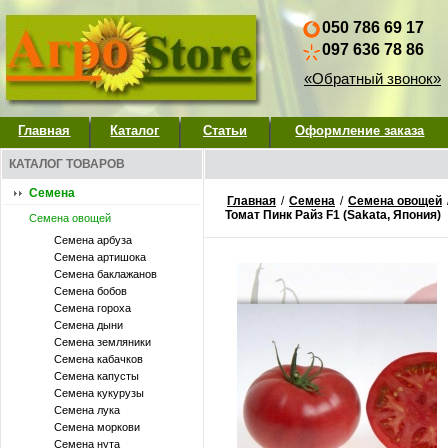
050 786 69 17
097 636 78 86
«Обратный звонок»
Главная
Каталог
Статьи
Оформление заказа
КАТАЛОГ ТОВАРОВ
Семена
Главная
/
Семена
/
Семена овощей
Томат Пинк Райз F1 (Sakata, Япония)
Семена овощей
Семена арбуза
Семена артишока
Семена баклажанов
Семена бобов
Семена гороха
Семена дыни
Семена земляники
Семена кабачков
Семена капусты
Семена кукурузы
Семена лука
Семена моркови
Семена нута