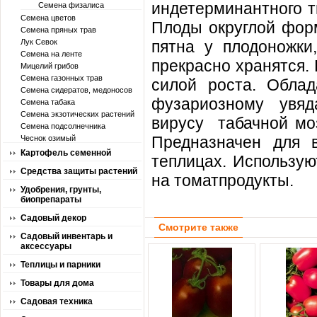
индетерминантного т
Семена физалиса
Семена цветов
Плоды округлой форм
Семена пряных трав
Лук Севок
пятна у плодоножки
Семена на ленте
прекрасно хранятся.
Мицелий грибов
Семена газонных трав
силой роста. Облад
Семена сидератов, медоносов
фузариозному увяд
Семена табака
Семена экзотических растений
вирусу табачной моз
Семена подсолнечника
Предназначен для 
Чеснок озимый
Картофель семенной
теплицах. Использую
Средства защиты растений
на томатпродукты.
Удобрения, грунты,
биопрепараты
Садовый декор
Смотрите также
Садовый инвентарь и
аксессуары
Теплицы и парники
Товары для дома
Садовая техника