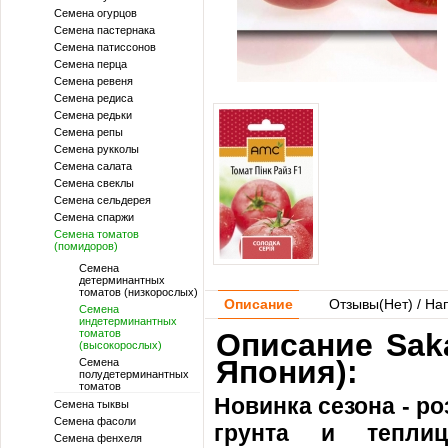
Семена огурцов
Семена пастернака
Семена патиссонов
Семена перца
Семена ревеня
Семена редиса
Семена редьки
Семена репы
Семена рукколы
Семена салата
Семена свеклы
Семена сельдерея
Семена спаржи
Семена томатов
(помидоров)
Семена
детерминантных
томатов (низкорослых)
Описание
Отзывы(
Нет
) / На
Семена
индетерминантных
томатов
Описание Saka
(высокорослых)
Япония):
Семена
полудетерминантных
томатов
Новинка сезона - р
Семена тыквы
Семена фасоли
грунта и тепл
Семена фенхеля