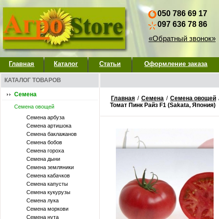
050 786 69 17
097 636 78 86
«Обратный звонок»
Главная
Каталог
Статьи
Оформление заказа
КАТАЛОГ ТОВАРОВ
Семена
Главная
/
Семена
/
Семена овощей
Томат Пинк Райз F1 (Sakata, Япония)
Семена овощей
Семена арбуза
Семена артишока
Семена баклажанов
Семена бобов
Семена гороха
Семена дыни
Семена земляники
Семена кабачков
Семена капусты
Семена кукурузы
Семена лука
Семена моркови
Семена нута