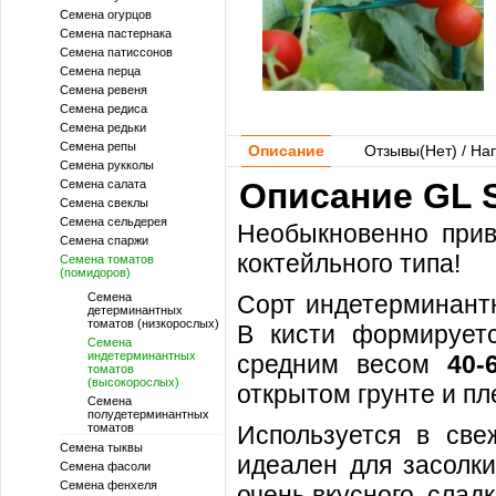
Семена огурцов
Семена пастернака
Семена патиссонов
Семена перца
Семена ревеня
Семена редиса
Семена редьки
Семена репы
Описание
Отзывы(
Нет
) / На
Семена рукколы
Описание GL S
Семена салата
Семена свеклы
Семена сельдерея
Необыкновенно прив
Семена спаржи
коктейльного типа!
Семена томатов
(помидоров)
Семена
Сорт индетерминант
детерминантных
томатов (низкорослых)
В кисти формируе
Семена
индетерминантных
средним весом
40-
томатов
(высокорослых)
открытом грунте и п
Семена
полудетерминантных
томатов
Используется в све
Семена тыквы
идеален для засолки
Семена фасоли
Семена фенхеля
очень вкусного, сладк