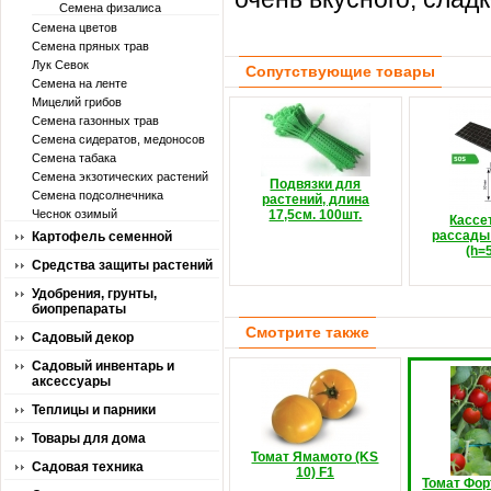
Семена физалиса
Семена цветов
Семена пряных трав
Лук Севок
Сопутствующие товары
Семена на ленте
Мицелий грибов
Семена газонных трав
Семена сидератов, медоносов
Семена табака
Семена экзотических растений
Подвязки для
Семена подсолнечника
растений, длина
Чеснок озимый
17,5см. 100шт.
Кассе
рассады 
Картофель семенной
(h=
Средства защиты растений
Удобрения, грунты,
биопрепараты
Смотрите также
Садовый декор
Садовый инвентарь и
аксессуары
Теплицы и парники
Товары для дома
Томат Ямамото (KS
Садовая техника
10) F1
Томат Фор