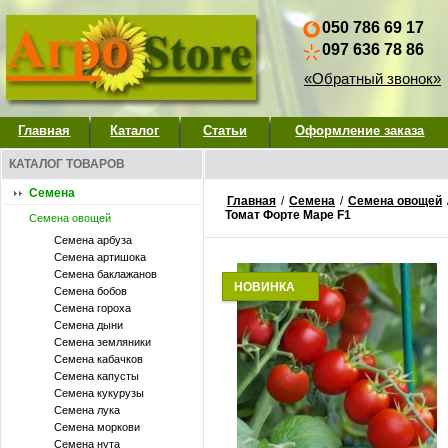
050 786 69 17
097 636 78 86
«Обратный звонок»
Главная
Каталог
Статьи
Оформление заказа
КАТАЛОГ ТОВАРОВ
Семена
Главная
/
Семена
/
Семена овощей
Томат Форте Маре F1
Семена овощей
Семена арбуза
Семена артишока
Семена баклажанов
НОВИНКА
Семена бобов
Семена гороха
Семена дыни
Семена земляники
Семена кабачков
Семена капусты
Семена кукурузы
Семена лука
Семена моркови
Семена нута