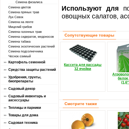
Семена физалиса
Используют для
по
Семена цветов
Семена пряных трав
овощных салатов, ас
Лук Севок
Семена на ленте
Мицелий грибов
Семена газонных трав
Сопутствующие товары
Семена сидератов, медоносов
Семена табака
Семена экзотических растений
Семена подсолнечника
Чеснок озимый
Картофель семенной
Кассета для рассады
32 ячейки
Средства защиты растений
Агроволо
Удобрения, грунты,
белое 
биопрепараты
(1,6
Садовый декор
Садовый инвентарь и
аксессуары
Смотрите также
Теплицы и парники
Товары для дома
Садовая техника