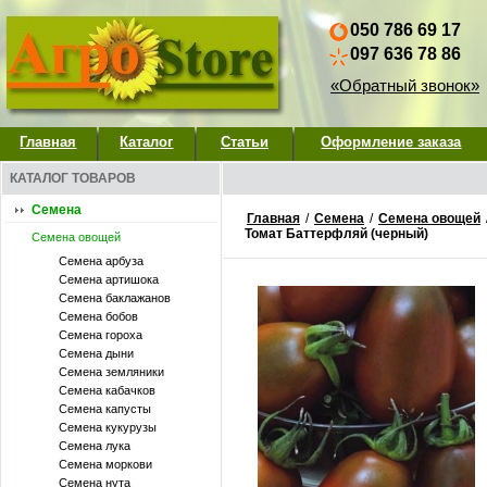
050 786 69 17
097 636 78 86
«Обратный звонок»
Главная
Каталог
Статьи
Оформление заказа
КАТАЛОГ ТОВАРОВ
Семена
Главная
/
Семена
/
Семена овощей
Томат Баттерфляй (черный)
Семена овощей
Семена арбуза
Семена артишока
Семена баклажанов
Семена бобов
Семена гороха
Семена дыни
Семена земляники
Семена кабачков
Семена капусты
Семена кукурузы
Семена лука
Семена моркови
Семена нута