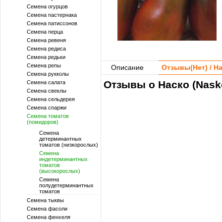
Семена огурцов
Семена пастернака
Семена патиссонов
Семена перца
Семена ревеня
Семена редиса
Семена редьки
Семена репы
Описание
Отзывы(
Нет
) / 
Семена рукколы
Отзывы о Наско (Nask
Семена салата
Семена свеклы
Семена сельдерея
Семена спаржи
Семена томатов
(помидоров)
Семена
детерминантных
томатов (низкорослых)
Семена
индетерминантных
томатов
(высокорослых)
Семена
полудетерминантных
томатов
Семена тыквы
Семена фасоли
Семена фенхеля