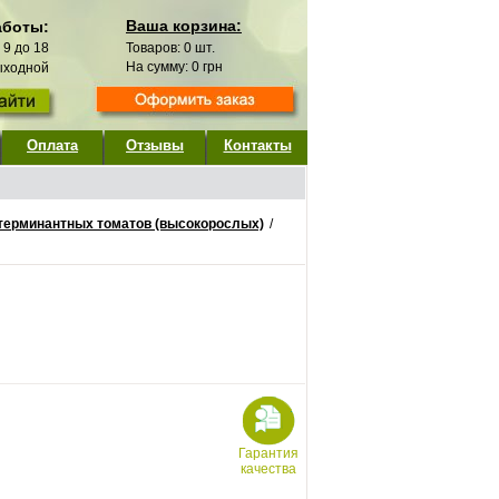
Ваша корзина:
аботы:
с 9 до 18
Товаров:
0
шт.
На сумму:
0
грн
выходной
Оплата
Отзывы
Контакты
терминантных томатов (высокорослых)
/
Гарантия
качества