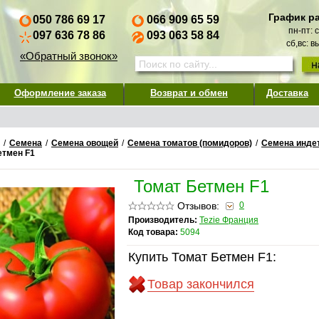
График р
050 786 69 17
066 909 65 59
пн-пт: 
097 636 78 86
093 063 58 84
сб,вс: 
«Обратный звонок»
Оформление заказа
Возврат и обмен
Доставка
/
Семена
/
Семена овощей
/
Семена томатов (помидоров)
/
Семена инде
етмен F1
Томат Бетмен F1
Отзывов:
0
Производитель:
Tezie Франция
Код товара:
5094
Купить Томат Бетмен F1:
Товар закончился