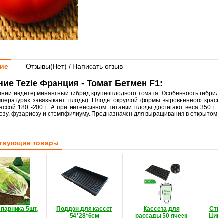
ие
Отзывы(
Нет
) / Написать отзыв
ие Tezie Франция - Томат Бетмен F1:
ний индетерминантный гибрид крупноплодного томата. Особенность гибрида
мпературах завязывает плоды). Плоды округлой формы выровненного крас
ассой 180 -200 г. А при интенсивном питании плоды достигают веса 350 г.
озу, фузариозу и стемпфилиуму. Предназначен для выращивания в открытом 
твующие товары
 парника 5шт.
Поддон для кассет
Кассета для
Ст
54*28*6см
рассады 50 ячеек
Ци