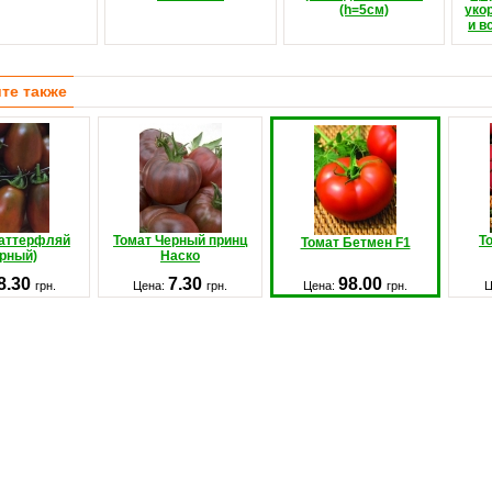
(h=5см)
уко
и в
те также
Баттерфляй
Томат Черный принц
Т
Томат Бетмен F1
ерный)
Наско
8.30
7.30
98.00
грн.
Цена:
грн.
Цена:
грн.
Ц