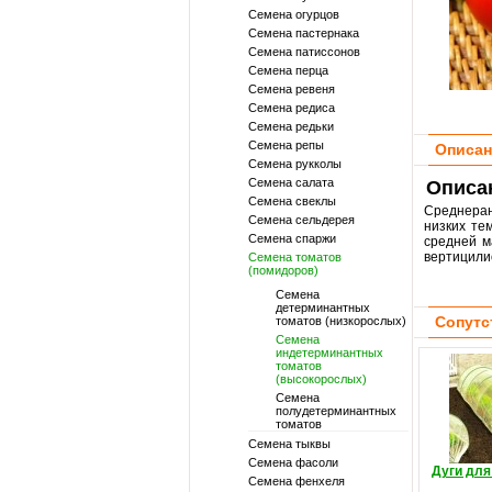
Семена огурцов
Семена пастернака
Семена патиссонов
Семена перца
Семена ревеня
Семена редиса
Семена редьки
Семена репы
Описан
Семена рукколы
Семена салата
Описан
Семена свеклы
Среднеран
Семена сельдерея
низких те
Семена спаржи
средней м
вертицили
Семена томатов
(помидоров)
Семена
детерминантных
Сопутс
томатов (низкорослых)
Семена
индетерминантных
томатов
(высокорослых)
Семена
полудетерминантных
томатов
Семена тыквы
Семена фасоли
Дуги для
Семена фенхеля