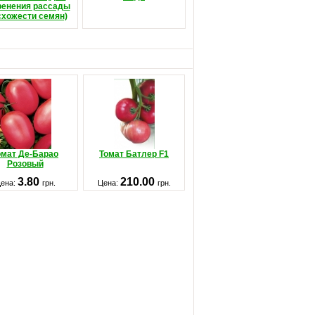
ренения рассады
схожести семян)
омат Де-Барао
Томат Батлер F1
Розовый
3.80
210.00
ена:
грн.
Цена:
грн.