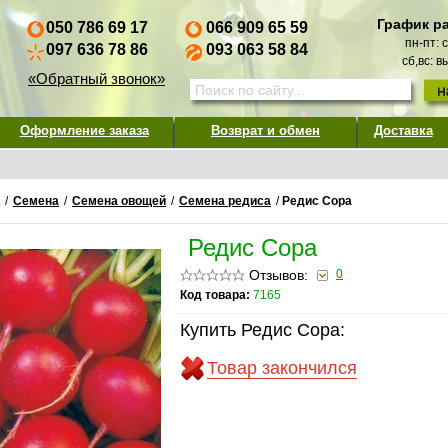
График р
050 786 69 17
066 909 65 59
пн-пт: 
097 636 78 86
093 063 58 84
сб,вс: 
«Обратный звонок»
Оформление заказа
Возврат и обмен
Доставка
/
Семена
/
Семена овощей
/
Семена редиса
/
Редис Сора
Редис Сора
Отзывов:
0
Код товара:
7165
Купить Редис Сора:
Товар закончился