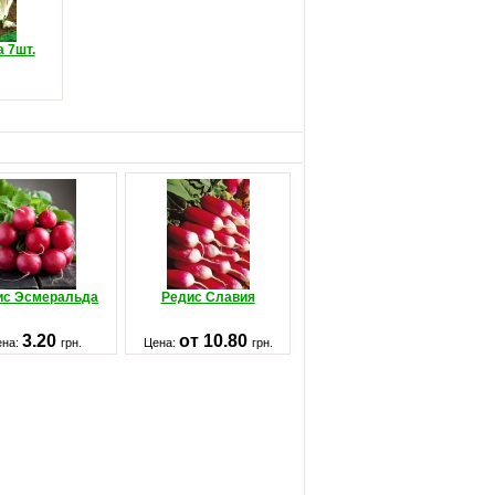
 7шт.
ис Эсмеральда
Редис Славия
3.20
от 10.80
ена:
грн.
Цена:
грн.