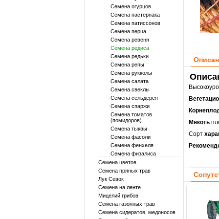
Семена огурцов
Семена пастернака
Семена патиссонов
Семена перца
Семена ревеня
Семена редиса
Семена редьки
Описан
Семена репы
Семена рукколы
Описа
Семена салата
Высокоуро
Семена свеклы
Семена сельдерея
Вегетаци
Семена спаржи
Корнепло
Семена томатов
(помидоров)
Мякоть
пло
Семена тыквы
Сорт
хара
Семена фасоли
Семена фенхеля
Рекоменд
Семена физалиса
Семена цветов
Семена пряных трав
Сопутс
Лук Севок
Семена на ленте
Мицелий грибов
Семена газонных трав
Семена сидератов, медоносов