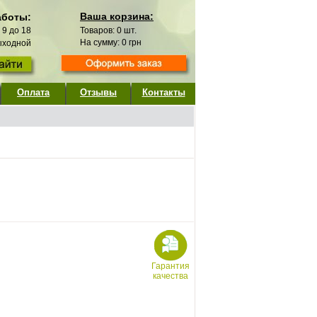
Ваша корзина:
аботы:
с 9 до 18
Товаров:
0
шт.
На сумму:
0
грн
выходной
Оплата
Отзывы
Контакты
Гарантия
качества