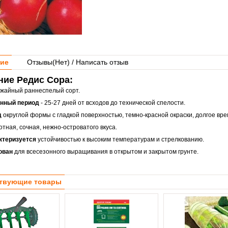
ие
Отзывы(
Нет
) / Написать отзыв
ние Редис Сора:
жайный раннеспелый сорт.
онный период
- 25-27 дней от всходов до технической спелости.
д
округлой формы с гладкой поверхностью, темно-красной окраски, долгое вр
тная, сочная, нежно-островатого вкуса.
ктеризуется
устойчивостью к высоким температурам и стрелкованию.
ован
для всесезонного выращивания в открытом и закрытом грунте.
твующие товары