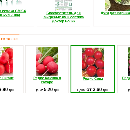
я сеялка СМК-4
Биоочиститель для
Дуги для парника
ПС27/1-10/4)
выгребых ям и септика
Доктор Робик
те также
с Гигант
Редис Клюква в
Ред
Редис Сора
сахаре
9.80
5.20
от 3.60
грн.
Цена:
грн.
Цена:
грн.
Ц