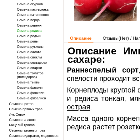
Семена огурцов
Семена пастернака
Семена патиссонов
Семена перца
Семена ревеня
Семена редиса
Семена редьки
Описание
Отзывы(
Нет
) / На
Семена репы
Семена рукколы
Описание Им
Семена салата
сахаре:
Семена свеклы
Семена сельдерея
Семена спаржи
Раннеспелый сорт
Семена томатов
спелости проходит вс
(помидоров)
Семена тыквы
Семена фасоли
Корнеплоды круглой 
Семена фенхеля
и редиса тонкая, мя
Семена физалиса
Семена цветов
острая
.
Семена пряных трав
Лук Севок
Масса одного корнеп
Семена на ленте
редиса растет розетк
Мицелий грибов
Семена газонных трав
Семена сидератов, медоносов