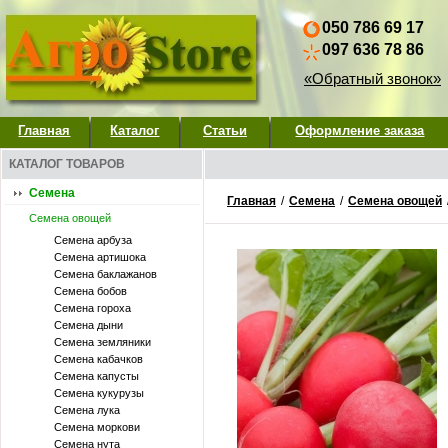
050 786 69 17
097 636 78 86
«Обратный звонок»
Главная
Каталог
Статьи
Оформление заказа
КАТАЛОГ ТОВАРОВ
Семена
Главная
/
Семена
/
Семена овощей
Семена овощей
Семена арбуза
Семена артишока
Семена баклажанов
Семена бобов
Семена гороха
Семена дыни
Семена земляники
Семена кабачков
Семена капусты
Семена кукурузы
Семена лука
Семена моркови
Семена нута