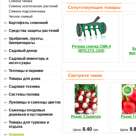
Семена табака
Семена экзотических растений
Сопутствующие товары
Семена подсолнечника
Чеснок озимый
Картофель семенной
Средства защиты растений
Удобрения, грунты,
биопрепараты
Ручная сеялка СМК-4
Б
Садовый декор
(ВПС27/1-10/4)
выг
Садовый инвентарь и
аксессуары
Теплицы и парники
Смотрите также
Товары для дома
Садовая техника
Системы полива
Луковицы и саженцы цветов
Саженцы плодовых
деревьев и кустарников
Редис Спарклер
Редис Г
Товары для туризма и
отдыха
8.40
9.
Цена:
грн.
Цена:
Новинки