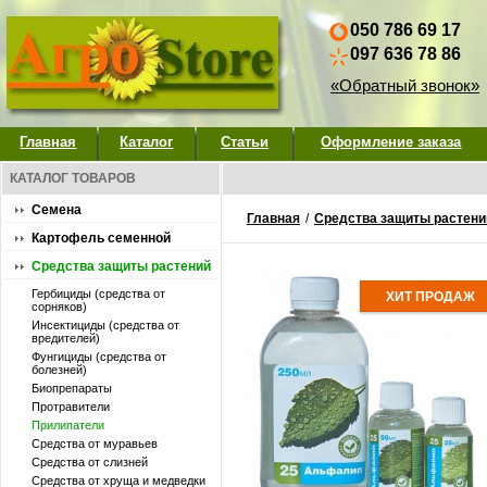
050 786 69 17
097 636 78 86
«Обратный звонок»
Главная
Каталог
Статьи
Оформление заказа
КАТАЛОГ ТОВАРОВ
Семена
Главная
/
Средства защиты растени
Картофель семенной
Средства защиты растений
Гербициды (средства от
ХИТ ПРОДАЖ
сорняков)
Инсектициды (средства от
вредителей)
Фунгициды (средства от
болезней)
Биопрепараты
Протравители
Прилипатели
Средства от муравьев
Средства от слизней
Средства от хруща и медведки