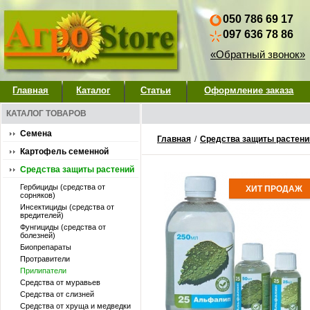
050 786 69 17
097 636 78 86
«Обратный звонок»
Главная
Каталог
Статьи
Оформление заказа
КАТАЛОГ ТОВАРОВ
Семена
Главная
/
Средства защиты растени
Картофель семенной
Средства защиты растений
Гербициды (средства от
ХИТ ПРОДАЖ
сорняков)
Инсектициды (средства от
вредителей)
Фунгициды (средства от
болезней)
Биопрепараты
Протравители
Прилипатели
Средства от муравьев
Средства от слизней
Средства от хруща и медведки