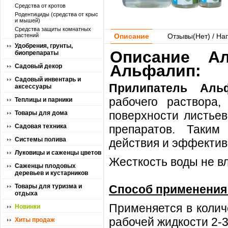
Средства от кротов
Родентициды (средства от крыс
и мышей)
Средства защиты комнатных
растений
Описание
Отзывы(
Нет
) / На
Удобрения, грунты,
Описание А
биопрепараты
Альфалип:
Садовый декор
Садовый инвентарь и
Прилипатель Ал
аксессуары
рабочего раствора,
Теплицы и парники
поверхности листьев
Товары для дома
Садовая техника
препаратов. Таким
Системы полива
действия и эффектив
Луковицы и саженцы цветов
Жесткость воды не в
Саженцы плодовых
деревьев и кустарников
Товары для туризма и
Способ применения
отдыха
Применяется в колич
Новинки
рабочей жидкости 2-3
Хиты продаж