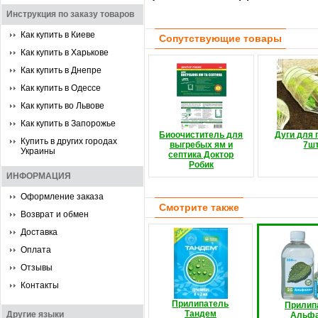
Инструкция по заказу товаров
Как купить в Киеве
Сопутствующие товары
Как купить в Харькове
Как купить в Днепре
Как купить в Одессе
Как купить во Львове
Как купить в Запорожье
Биоочиститель для
Дуги для 
Купить в других городах
выгребых ям и
7шт
Украины
септика Доктор
Робик
ИНФОРМАЦИЯ
Оформление заказа
Смотрите также
Возврат и обмен
Доставка
Оплата
Отзывы
Контакты
Прилипатель
Прилип
Тандем
Другие языки
Альф