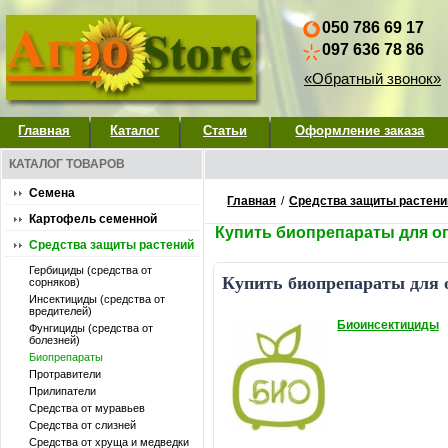
050 786 69 17
097 636 78 86
«Обратный звонок»
Главная
Каталог
Статьи
Оформление заказа
КАТАЛОГ ТОВАРОВ
Семена
Главная
/
Средства защиты растени
Картофель семенной
Купить биопрепараты для о
Средства защиты растений
Гербициды (средства от
Купить биопрепараты для 
сорняков)
Инсектициды (средства от
вредителей)
Биоинсектициды
Фунгициды (средства от
болезней)
Биопрепараты
Протравители
Прилипатели
Средства от муравьев
Средства от слизней
Средства от хруща и медведки