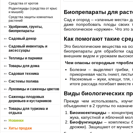
Средства от кротов
Родентициды (средства от крыс
Биопрепараты для расте
и мышей)
Средства защиты комнатных
Сад и огород – «злачные места» 
растений
даже попробовать плоды своих т
Удобрения, грунты,
биологическое «оружие». Что это 
биопрепараты
Как помогают такие сре
Садовый декор
Это биологические вещества на ос
Садовый инвентарь и
аксессуары
биопрепараты для обработки сад
внешним видом и урожаем высоког
Теплицы и парники
Чем опасны огородные «пробл
Товары для дома
Болезни – выделяют грибки, б
Садовая техника
прикорневая часть гниют, листь
Насекомые – жуки, клещи, тля,
Системы полива
итоге рассада погибает вместе 
Луковицы и саженцы цветов
Виды биологических п
Саженцы плодовых
Прежде чем использовать, изучи
деревьев и кустарников
объединяют в 2 группы по назнач
Товары для туризма и
Биоинсектициды
– концентрир
отдыха
жука, капустной и яблочной мол
Новинки
Биофунгициды
– комплексы б
дрожжи). Защищают от мучнисто
Хиты продаж