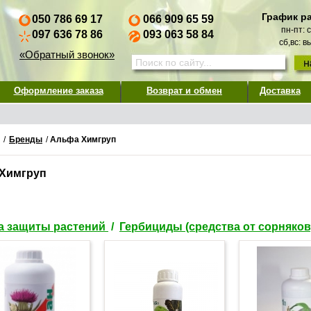
График р
050 786 69 17
066 909 65 59
пн-пт: 
097 636 78 86
093 063 58 84
сб,вс: 
«Обратный звонок»
Оформление заказа
Возврат и обмен
Доставка
/
Бренды
/
Альфа Химгруп
Химгруп
а защиты растений
/
Гербициды (средства от сорняков