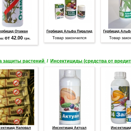
ербицид Отаман
Гербицид Альфа Пиралид
Гербицид Альф
от 42.00
Товар закончился
Товар зако
на:
грн.
а защиты растений
/
Инсектициды (средства от вредит
сектицид Наповал
Инсектицид Актуал
Инсектици