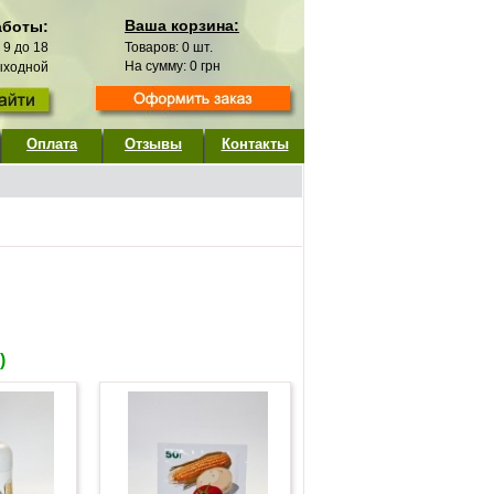
Ваша корзина:
аботы:
с 9 до 18
Товаров:
0
шт.
На сумму:
0
грн
выходной
Оплата
Отзывы
Контакты
)