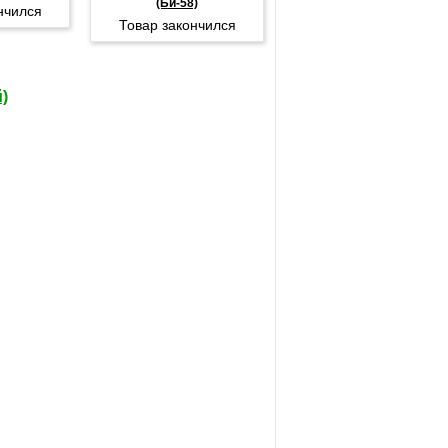
(Би-58)
нчился
Товар закончился
)