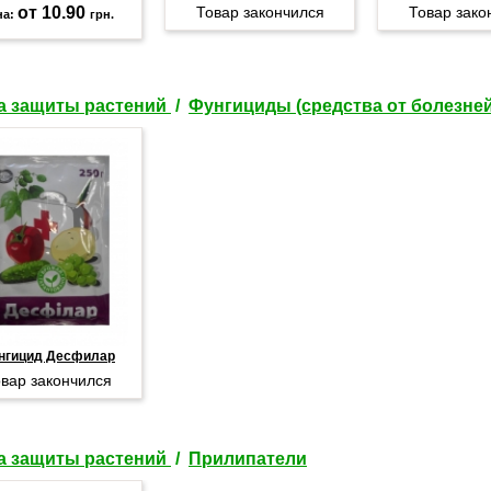
от 10.90
Товар закончился
Товар зако
на:
грн.
а защиты растений
/
Фунгициды (средства от болезней
нгицид Десфилар
вар закончился
а защиты растений
/
Прилипатели