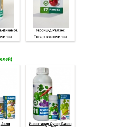
а-Дикамба
Гербицид Рамзес
нчился
Товар закончился
елей)
д Залп
Инсектицид Супер Бизон