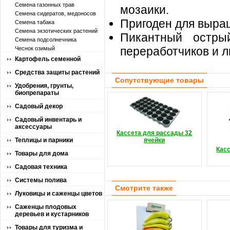
Семена газонных трав
мозаики.
Семена сидератов, медоносов
Пригоден для выращ
Семена табака
Семена экзотических растений
Пикантный остры
Семена подсолнечника
переработчиков и л
Чеснок озимый
Картофель семенной
Средства защиты растений
Сопутствующие товары
Удобрения, грунты,
биопрепараты
Садовый декор
Садовый инвентарь и
аксессуары
Кассета для рассады 32
Теплицы и парники
ячейки
Кас
Товары для дома
Садовая техника
Системы полива
Смотрите также
Луковицы и саженцы цветов
Саженцы плодовых
деревьев и кустарников
Товары для туризма и