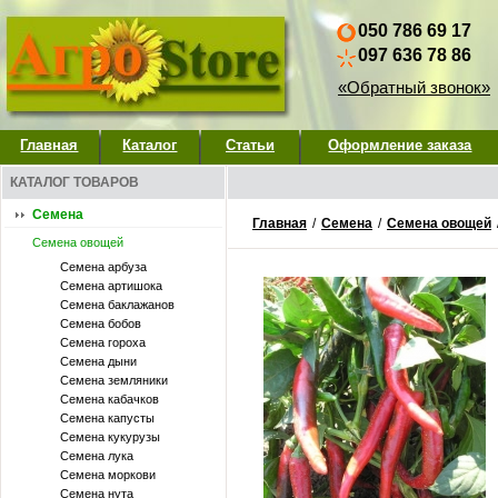
050 786 69 17
097 636 78 86
«Обратный звонок»
Главная
Каталог
Статьи
Оформление заказа
КАТАЛОГ ТОВАРОВ
Семена
Главная
/
Семена
/
Семена овощей
Семена овощей
Семена арбуза
Семена артишока
Семена баклажанов
Семена бобов
Семена гороха
Семена дыни
Семена земляники
Семена кабачков
Семена капусты
Семена кукурузы
Семена лука
Семена моркови
Семена нута