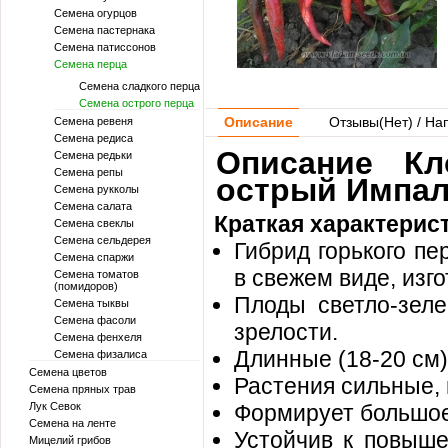
Семена огурцов
Семена пастернака
Семена патиссонов
Семена перца
Семена сладкого перца
Семена острого перца
Описание
Отзывы(
Нет
) / На
Семена ревеня
Семена редиса
Описание Кл
Семена редьки
Семена репы
острый Импал
Семена рукколы
Семена салата
Краткая характерис
Семена свеклы
Семена сельдерея
Гибрид горького пе
Семена спаржи
в свежем виде, изг
Семена томатов
(помидоров)
Плоды светло-зеле
Семена тыквы
Семена фасоли
зрелости.
Семена фенхеля
Длинные (18-20 см),
Семена физалиса
Семена цветов
Растения сильные,
Семена пряных трав
Лук Севок
Формирует большое
Семена на ленте
Устойчив к повыше
Мицелий грибов