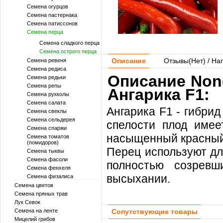
Семена огурцов
Семена пастернака
Семена патиссонов
Семена перца
Семена сладкого перца
Семена острого перца
Описание
Отзывы(
Нет
) / На
Семена ревеня
Семена редиса
Описание Non
Семена редьки
Семена репы
Ангарика F1:
Семена рукколы
Семена салата
Ангарика F1 - гибрид
Семена свеклы
Семена сельдерея
спелости плод имее
Семена спаржи
насыщенный красный
Семена томатов
(помидоров)
Перец используют дл
Семена тыквы
Семена фасоли
полностью созревш
Семена фенхеля
высыхании.
Семена физалиса
Семена цветов
Семена пряных трав
Лук Севок
Семена на ленте
Сопутствующие товары
Мицелий грибов