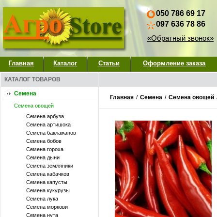
050 786 69 17
097 636 78 86
«Обратный звонок»
Главная
Каталог
Статьи
Оформление заказа
КАТАЛОГ ТОВАРОВ
Семена
Главная
/
Семена
/
Семена овощей
Семена овощей
Семена арбуза
Семена артишока
Семена баклажанов
Семена бобов
Семена гороха
Семена дыни
Семена земляники
Семена кабачков
Семена капусты
Семена кукурузы
Семена лука
Семена моркови
Семена нута