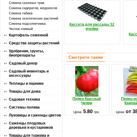
Семена газонных трав
Семена сидератов, медоносов
Семена табака
Семена экзотических растений
Семена подсолнечника
Кассета для рассады 32
ячейки
Чеснок озимый
Кас
Картофель семенной
Средства защиты растений
Удобрения, грунты,
биопрепараты
Смотрите также
Садовый декор
Садовый инвентарь и
аксессуары
Теплицы и парники
Товары для дома
Перец Красный
Перец о
Садовая техника
Черри
Кампа
Системы полива
5.80
от 3
Цена:
грн.
Цена:
Луковицы и саженцы цветов
Саженцы плодовых
деревьев и кустарников
Товары для туризма и