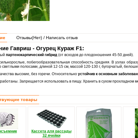
ие
Отзывы(
Нет
) / Написать отзыв
ие Гавриш - Огурец Кураж F1:
лый
партенокарпический гибрид
(от всходов до плодоношения 45-50 дней).
сильнорослые, побегообразовательная способность средняя. В узлах образуе
 светлыми полосами, длиной 12-15 см, массой 120-130 г, бугорчатый, белош
ачества высокие, без горечи. Относительно
устойчив к основным заболеван
работаны. Запрещается использовать в пищу. Хранить в сухом прохладном м
твующие товары
осъемник
Кассета для рассады
32 ячейки