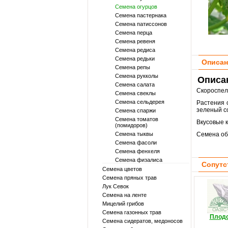
Семена огурцов
Семена пастернака
Семена патиссонов
Семена перца
Семена ревеня
Семена редиса
Семена редьки
Описан
Семена репы
Семена рукколы
Описан
Семена салата
Скороспе
Семена свеклы
Семена сельдерея
Растения 
зеленый со
Семена спаржи
Семена томатов
Вкусовые к
(помидоров)
Семена тыквы
Семена об
Семена фасоли
Семена фенхеля
Семена физалиса
Сопутс
Семена цветов
Семена пряных трав
Лук Севок
Семена на ленте
Мицелий грибов
Семена газонных трав
Плод
Семена сидератов, медоносов