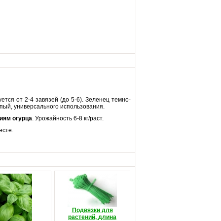
тся от 2-4 завязей (до 5-6). Зеленец темно-
ипый, универсального использования.
иям огурца
. Урожайность 6-8 кг/раст.
есте.
Подвязки для
растений, длина