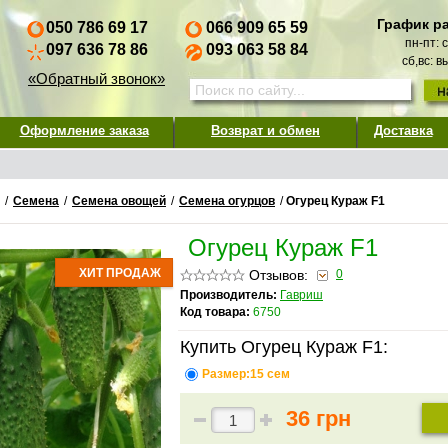
График р
050 786 69 17
066 909 65 59
пн-пт: 
097 636 78 86
093 063 58 84
сб,вс: 
«Обратный звонок»
Оформление заказа
Возврат и обмен
Доставка
/
Семена
/
Семена овощей
/
Семена огурцов
/
Огурец Кураж F1
Огурец Кураж F1
ХИТ ПРОДАЖ
Отзывов:
0
Производитель:
Гавриш
Код товара:
6750
Купить Огурец Кураж F1:
Размер:15 сем
36 грн