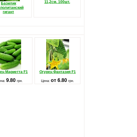
11,2см. 100шт.
Базилик
политанский
гигант
ец Мариетта F1
Огурец Фантазия F1
9.80
от 6.80
ена:
грн.
Цена:
грн.