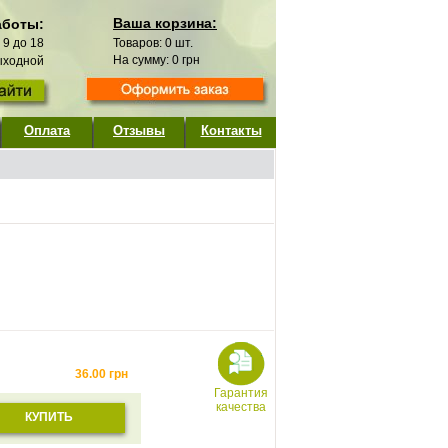
Ваша корзина:
аботы:
с 9 до 18
Товаров:
0
шт.
На сумму:
0
грн
выходной
Оплата
Отзывы
Контакты
36.00
грн
Гарантия
качества
КУПИТЬ