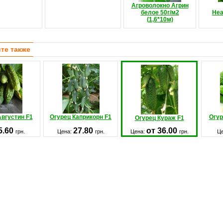
Агроволокно Агрин
белое 50г/м2
Неа
(1,6*10м)
те также
Августин F1
Огурец Каприкорн F1
Огур
Огурец Кураж F1
5.60
27.80
от 36.00
грн.
Цена:
грн.
Цена:
грн.
Ц