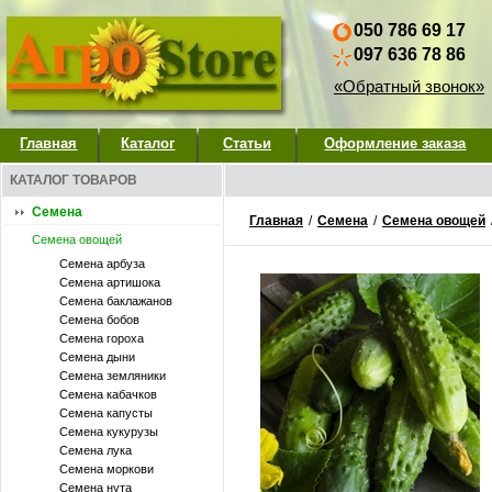
050 786 69 17
097 636 78 86
«Обратный звонок»
Главная
Каталог
Статьи
Оформление заказа
КАТАЛОГ ТОВАРОВ
Семена
Главная
/
Семена
/
Семена овощей
Семена овощей
Семена арбуза
Семена артишока
Семена баклажанов
Семена бобов
Семена гороха
Семена дыни
Семена земляники
Семена кабачков
Семена капусты
Семена кукурузы
Семена лука
Семена моркови
Семена нута