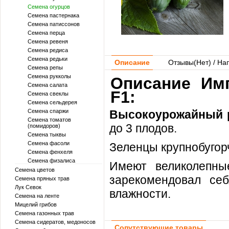
Семена огурцов
Семена пастернака
Семена патиссонов
Семена перца
Семена ревеня
Семена редиса
Семена редьки
Описание
Отзывы(
Нет
) / На
Семена репы
Семена рукколы
Описание Имп
Семена салата
F1:
Семена свеклы
Семена сельдерея
Семена спаржи
Высокоурожайный 
Семена томатов
до 3 плодов.
(помидоров)
Семена тыквы
Семена фасоли
Зеленцы крупнобугорч
Семена фенхеля
Семена физалиса
Имеют великолепн
Семена цветов
зарекомендовал себ
Семена пряных трав
Лук Севок
влажности.
Семена на ленте
Мицелий грибов
Семена газонных трав
Семена сидератов, медоносов
Сопутствующие товары