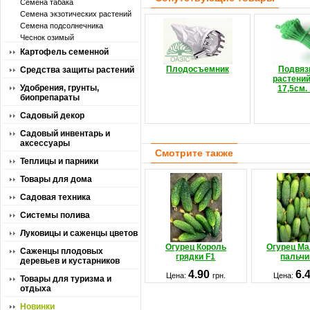
Семена табака
Семена экзотических растений
Семена подсолнечника
Чеснок озимый
Картофель семенной
Плодосъемник
Подвяз
Средства защиты растений
растений
Удобрения, грунты,
17,5см.
биопрепараты
Садовый декор
Садовый инвентарь и
аксессуары
Смотрите также
Теплицы и парники
Товары для дома
Садовая техника
Системы полива
Луковицы и саженцы цветов
Огурец Король
Огурец Ма
Саженцы плодовых
грядки F1
пальчи
деревьев и кустарников
4.90
6.
Цена:
грн.
Цена:
Товары для туризма и
отдыха
Новинки