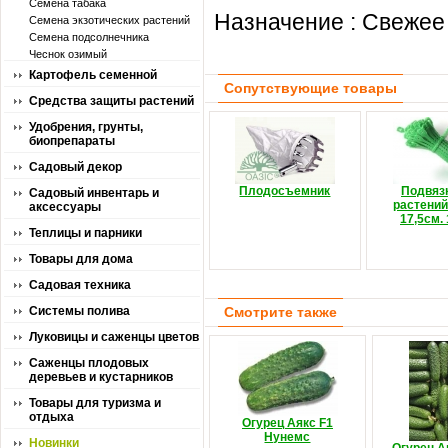
Семена табака
Назначение : Свежее
Семена экзотических растений
Семена подсолнечника
Чеснок озимый
Картофель семенной
Сопутствующие товары
Средства защиты растений
Удобрения, грунты,
биопрепараты
Садовый декор
Плодосъемник
Подвяз
Садовый инвентарь и
растений
аксессуары
17,5см.
Теплицы и парники
Товары для дома
Садовая техника
Системы полива
Смотрите также
Луковицы и саженцы цветов
Саженцы плодовых
деревьев и кустарников
Товары для туризма и
отдыха
Огурец Аякс F1
Нунемс
Новинки