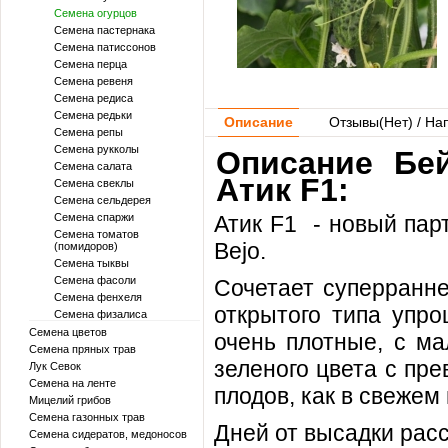
Семена огурцов
Семена пастернака
Семена патиссонов
Семена перца
Семена ревеня
Семена редиса
Семена редьки
Описание
Отзывы(
Нет
) / На
Семена репы
Семена рукколы
Описание Бей
Семена салата
Атик F1:
Семена свеклы
Семена сельдерея
Семена спаржи
Атик F1 - новый пар
Семена томатов
Bejo.
(помидоров)
Семена тыквы
Семена фасоли
Сочетает суперранне
Семена фенхеля
открытого типа упр
Семена физалиса
Семена цветов
очень плотные, с ма
Семена пряных трав
зеленого цвета с пр
Лук Севок
Семена на ленте
плодов, как в свежем 
Мицелий грибов
Семена газонных трав
Дней от высадки расс
Семена сидератов, медоносов