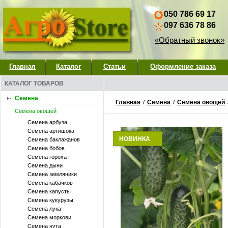
050 786 69 17
097 636 78 86
«Обратный звонок»
Главная
Каталог
Статьи
Оформление заказа
КАТАЛОГ ТОВАРОВ
Семена
Главная
/
Семена
/
Семена овощей
Семена овощей
Семена арбуза
Семена артишока
НОВИНКА
Семена баклажанов
Семена бобов
Семена гороха
Семена дыни
Семена земляники
Семена кабачков
Семена капусты
Семена кукурузы
Семена лука
Семена моркови
Семена нута