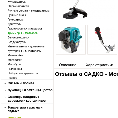
Культиваторы
Опрыскиватели
Ручные сеялки и культиваторы
Цепные пилы
Генераторы
Двигатели
Газонокосилки и аэраторы
Триммеры и мотокосы
Бетономешалки
Воздуходувки
Измельчители и дровоколы
Кусторезы и высоторезы
Минимойки
Мотоблоки
Мотобуры
Описание
Характеристики
Пылесосы
Отзывы о САДКО - Мо
Наборы инструментов
Разное
Системы полива
Луковицы и саженцы цветов
Саженцы плодовых
деревьев и кустарников
Товары для туризма и
отдыха