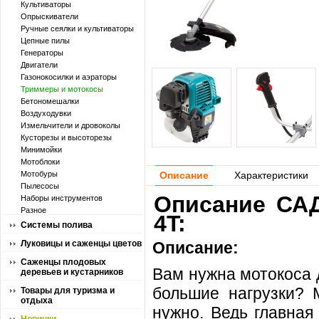
Культиваторы
Опрыскиватели
Ручные сеялки и культиваторы
Цепные пилы
Генераторы
Двигатели
Газонокосилки и аэраторы
Триммеры и мотокосы
Бетономешалки
Воздуходувки
Измельчители и дровоколы
Кусторезы и высоторезы
Минимойки
Мотоблоки
Мотобуры
Описание
Характеристики
Пылесосы
Описание САД
Наборы инструментов
Разное
4T:
Системы полива
Луковицы и саженцы цветов
Описание:
Саженцы плодовых
Вам нужна мотокоса 
деревьев и кустарников
большие нагрузки? 
Товары для туризма и
отдыха
нужно. Ведь главная