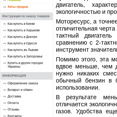
Новинки
двигатель, харак
Хиты продаж
экологичностью и про
Инструкция по заказу товаров
Моторесурс, а точне
Как купить в Киеве
отличительная черта 
Как купить в Харькове
тактный двигатель
Как купить в Днепре
сравнению с 2-тактн
Как купить в Одессе
инструмент значител
Как купить во Львове
Как купить в Запорожье
Помимо этого, эта м
Купить в других городах
вдвое меньше, чем д
Украины
нужно никаких смес
ИНФОРМАЦИЯ
обычный бензин в б
Оформление заказа
использовании.
Возврат и обмен
В результате мень
Доставка
отличается экологич
Оплата
Отзывы
газов. Удобства ещ
Контакты