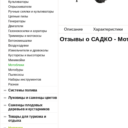
Культиваторы
Опрыскиватели
Ручные сеялки и культиваторы
Цепные пилы
Генераторы
Двигатели
Описание
Характеристики
Газонокосилки и аэраторы
Триммеры и мотокосы
Отзывы о САДКО - Мот
Бетономешалки
Воздуходувки
Измельчители и дровоколы
Кусторезы и высоторезы
Минимойки
Мотоблоки
Мотобуры
Пылесосы
Наборы инструментов
Разное
Системы полива
Луковицы и саженцы цветов
Саженцы плодовых
деревьев и кустарников
Товары для туризма и
отдыха