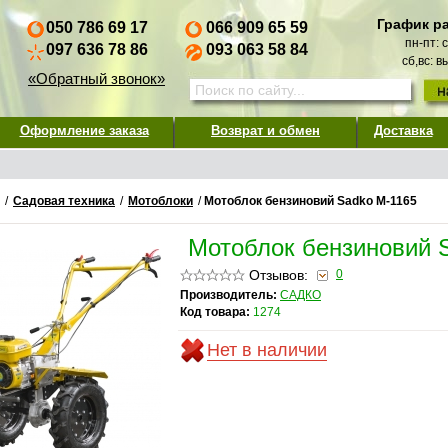
График р
050 786 69 17
066 909 65 59
пн-пт: 
097 636 78 86
093 063 58 84
сб,вс: 
«Обратный звонок»
Оформление заказа
Возврат и обмен
Доставка
/
Садовая техника
/
Мотоблоки
/
Мотоблок бензиновий Sadko M-1165
Мотоблок бензиновий 
Отзывов:
0
Производитель:
САДКО
Код товара:
1274
Нет в наличии