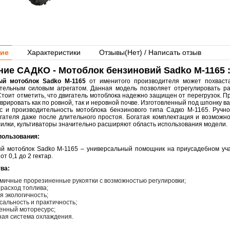
ие
Характеристики
Отзывы(
Нет
) / Написать отзыв
ие САДКО - Мотоблок бензиновий Sadko M-1165 
ый мотоблок Sadko M-1165
от именитого производителя может похваст
тельным силовым агрегатом. Данная модель позволяет отрегулировать р
 Стоит отметить, что двигатель мотоблока надежно защищен от перегрузок.
врировать как по ровной, так и неровной почве. Изготовленный под шпонку 
с и производительность мотоблока бензинового типа Садко M-1165. Ручн
игателя даже после длительного простоя. Богатая комплектация и возмож
силки, культиваторы значительно расширяют область использования модели.
пользования:
й мотоблок Sadko M-1165 – универсальный помощник на приусадебном учас
т 0,1 до 2 гектар.
тва:
мичные прорезиненные рукоятки с возможностью регулировки;
расход топлива;
я экологичность;
сальность и практичность;
енный моторесурс;
ая система охлаждения.