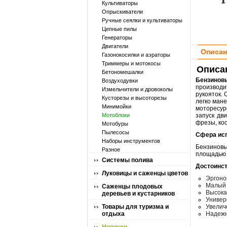
Культиваторы
Опрыскиватели
Ручные сеялки и культиваторы
Цепные пилы
Генераторы
Двигатели
Описан
Газонокосилки и аэраторы
Триммеры и мотокосы
Описан
Бетономешалки
Бензинов
Воздуходувки
производи
Измельчители и дровоколы
рукояток.
Кусторезы и высоторезы
легко мане
Минимойки
моторесур
Мотоблоки
запуск дв
фрезы, ко
Мотобуры
Пылесосы
Сфера ис
Наборы инструментов
Бензиновы
Разное
площадью о
Системы полива
Достоинс
Луковицы и саженцы цветов
Эргоно
Малый 
Саженцы плодовых
Высока
деревьев и кустарников
Универ
Товары для туризма и
Увелич
отдыха
Надежн