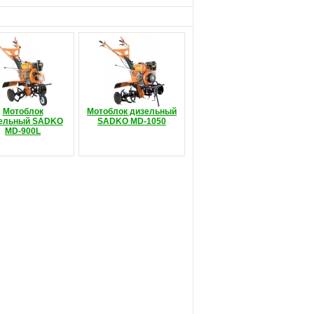
Мотоблок
Мотоблок дизельный
ельный SADKO
SADKO MD-1050
MD-900L