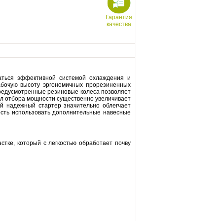
Гарантия
качества
:
аться эффективной системой охлаждения и
абочую высоту эргономичных прорезиненных
 Предусмотренные резиновые колеса позволяет
вал отбора мощности существенно увеличивает
ой надежный стартер значительно облегчает
ность использовать дополнительные навесные
тке, который с легкостью обработает почву