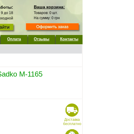
Ваша корзина:
аботы:
с 9 до 18
Товаров:
0
шт.
На сумму:
0
грн
выходной
Оплата
Отзывы
Контакты
Sadko M-1165
Доставка
бесплатно