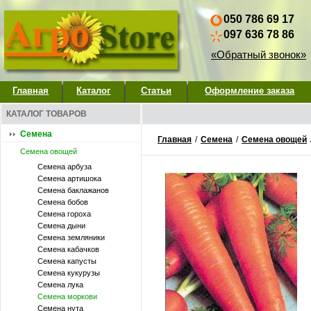
050 786 69 17
097 636 78 86
«Обратный звонок»
Главная
Каталог
Статьи
Оформление заказа
КАТАЛОГ ТОВАРОВ
Семена
Главная
/
Семена
/
Семена овощей
Семена овощей
Семена арбуза
Семена артишока
Семена баклажанов
Семена бобов
Семена гороха
Семена дыни
Семена земляники
Семена кабачков
Семена капусты
Семена кукурузы
Семена лука
Семена моркови
Семена нута