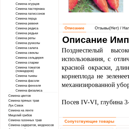
Семена огурцов
Семена пастернака
Семена патиссонов
Семена перца
Семена ревеня
Описание
Отзывы(
Нет
) / На
Семена редиса
Семена редьки
Описание Имп
Семена репы
Семена рукколы
Семена салата
Позднеспелый высок
Семена свеклы
использования, с отли
Семена сельдерея
Семена спаржи
красной окраски, дли
Семена томатов
(помидоров)
корнеплода не зеленее
Семена тыквы
Семена фасоли
механизированной убор
Семена фенхеля
Семена физалиса
Семена цветов
Посев IV-VI, глубина 3
Семена пряных трав
Лук Севок
Семена на ленте
Мицелий грибов
Семена газонных трав
Сопутствующие товары
Семена сидератов, медоносов