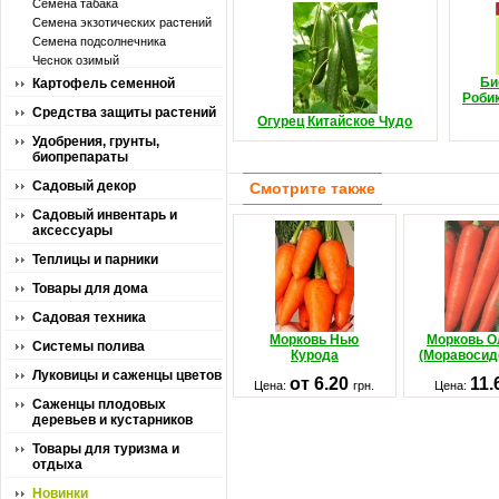
Семена табака
Семена экзотических растений
Семена подсолнечника
Чеснок озимый
Би
Картофель семенной
Роби
Средства защиты растений
Огурец Китайское Чудо
Удобрения, грунты,
биопрепараты
Садовый декор
Смотрите также
Садовый инвентарь и
аксессуары
Теплицы и парники
Товары для дома
Садовая техника
Морковь Нью
Морковь О
Системы полива
Курода
(Моравосид
Луковицы и саженцы цветов
от 6.20
11.
Цена:
грн.
Цена:
Саженцы плодовых
деревьев и кустарников
Товары для туризма и
отдыха
Новинки