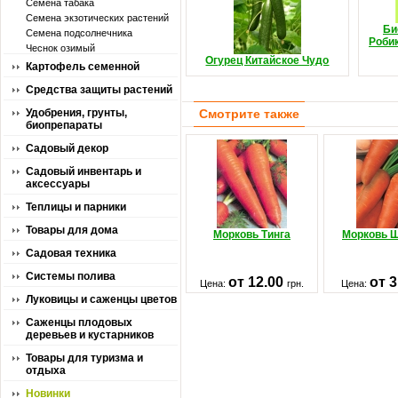
Семена табака
Семена экзотических растений
Би
Семена подсолнечника
Роби
Чеснок озимый
Огурец Китайское Чудо
Картофель семенной
Средства защиты растений
Удобрения, грунты,
Смотрите также
биопрепараты
Садовый декор
Садовый инвентарь и
аксессуары
Теплицы и парники
Товары для дома
Морковь Тинга
Морковь 
Садовая техника
Системы полива
от 12.00
от 
Цена:
грн.
Цена:
Луковицы и саженцы цветов
Саженцы плодовых
деревьев и кустарников
Товары для туризма и
отдыха
Новинки