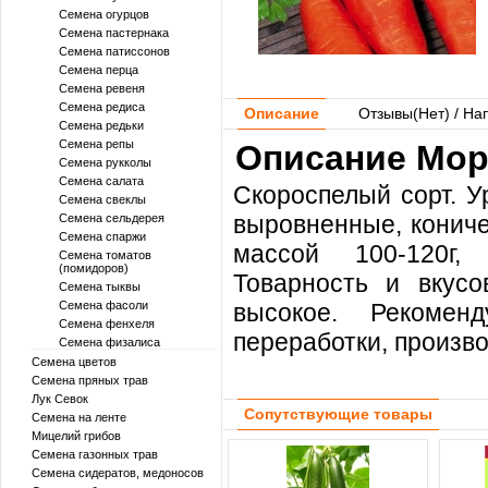
Семена огурцов
Семена пастернака
Семена патиссонов
Семена перца
Семена ревеня
Семена редиса
Описание
Отзывы(
Нет
) / На
Семена редьки
Семена репы
Описание Мор
Семена рукколы
Семена салата
Скороспелый сорт. У
Семена свеклы
выровненные, кониче
Семена сельдерея
Семена спаржи
массой 100-120г,
Семена томатов
(помидоров)
Товарность и вкусо
Семена тыквы
Семена фасоли
высокое. Рекомен
Семена фенхеля
переработки, произво
Семена физалиса
Семена цветов
Семена пряных трав
Лук Севок
Сопутствующие товары
Семена на ленте
Мицелий грибов
Семена газонных трав
Семена сидератов, медоносов