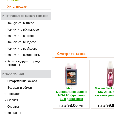
Новинки
Хиты продаж
Инструкция по заказу товаров
Как купить в Киеве
Как купить в Харькове
Как купить в Днепре
Как купить в Одессе
Как купить во Львове
Смотрите также
Как купить в Запорожье
Купить в других городах
Украины
ИНФОРМАЦИЯ
Оформление заказа
Возврат и обмен
Масло
Масло Sadk
минеральное Sadko
MO-2T-1L 
Доставка
MO-2TС (красное)
тактных дви
1L с дозатором
Оплата
93.00
99.
Цена:
грн.
Цена:
Отзывы
Контакты