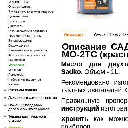
Культиваторы
Опрыскиватели
Ручные сеялки и культиваторы
Цепные пилы
Генераторы
Двигатели
Газонокосилки и аэраторы
Описание
Отзывы(
Нет
) / На
Триммеры и мотокосы
Бетономешалки
Описание САД
Воздуходувки
Измельчители и дровоколы
MO-2TС (красн
Кусторезы и высоторезы
Минимойки
Масло для двухт
Мотоблоки
Мотобуры
Sadko
. Объем - 1L.
Пылесосы
Наборы инструментов
Рекомендовано изг
Разное
тактных двигателей. 
Системы полива
Луковицы и саженцы цветов
Правильную пропор
Саженцы плодовых
инструкций
изготови
деревьев и кустарников
Товары для туризма и
Хранить
как можно 
отдыха
приборов.