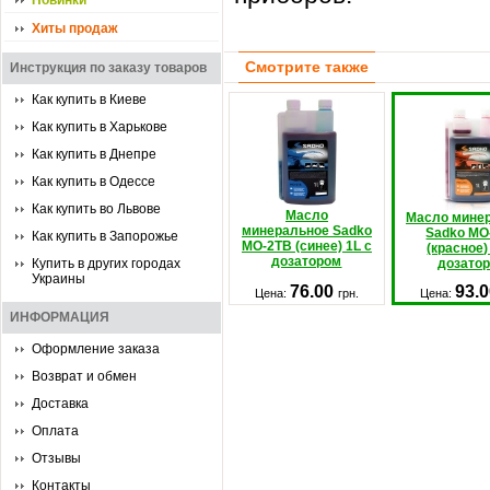
Новинки
Хиты продаж
Смотрите также
Инструкция по заказу товаров
Как купить в Киеве
Как купить в Харькове
Как купить в Днепре
Как купить в Одессе
Как купить во Львове
Масло
Масло мине
минеральное Sadko
Sadko MO
Как купить в Запорожье
MO-2TB (синее) 1L с
(красное)
дозатором
Купить в других городах
дозато
Украины
76.00
93.
Цена:
грн.
Цена:
ИНФОРМАЦИЯ
Оформление заказа
Возврат и обмен
Доставка
Оплата
Отзывы
Контакты