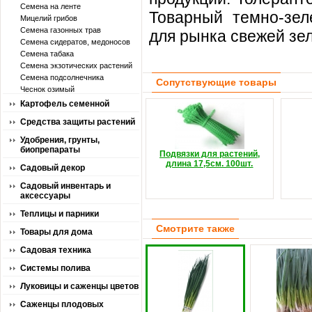
Семена на ленте
Товарный темно-зел
Мицелий грибов
Семена газонных трав
для рынка свежей зе
Семена сидератов, медоносов
Семена табака
Семена экзотических растений
Семена подсолнечника
Сопутствующие товары
Чеснок озимый
Картофель семенной
Средства защиты растений
Удобрения, грунты,
биопрепараты
Подвязки для растений,
длина 17,5см. 100шт.
Садовый декор
Садовый инвентарь и
аксессуары
Теплицы и парники
Смотрите также
Товары для дома
Садовая техника
Системы полива
Луковицы и саженцы цветов
Саженцы плодовых