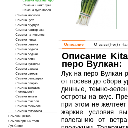
Семена лука на перо
Семена шнитт лука
Семена лука порея
Семена моркови
Семена нута
Семена огурцов
Семена пастернака
Семена патиссонов
Семена перца
Описание
Отзывы(
Нет
) / На
Семена ревеня
Семена редиса
Описание Kita
Семена редьки
Семена репы
перо Вулкан:
Семена рукколы
Семена салата
Лук на перо Вулкан 
Семена свеклы
Семена сельдерея
от посева до сбора у
Семена спаржи
динные, темно-зелен
Семена томатов
(помидоров)
остроты на вкус. Пр
Семена тыквы
Семена фасоли
при этом не желтеет
Семена фенхеля
жаркие условия вы
Семена физалиса
Семена цветов
полеганию от ветра
Семена пряных трав
продукции. Толерант
Лук Севок