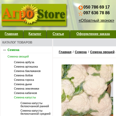
050 786 69 17
097 636 78 86
«Обратный звонок»
Главная
Каталог
Статьи
Оформление заказа
КАТАЛОГ ТОВАРОВ
Семена
Главная
/
Семена
/
Семена овощей
Семена овощей
Семена арбуза
Семена артишока
Семена баклажанов
Семена бобов
Семена гороха
Семена дыни
Семена земляники
Семена кабачков
Семена капусты
Семена капусты
белокочанной ранней
Семена капусты
белокочанной средней