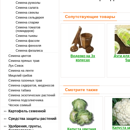
Семена рукколы
Семена салата
Семена свеклы
Сопутствующие товары
Семена сельдерея
Семена спаржи
Семена томатов
(помидоров)
Семена тыквы
Семена фасоли
Семена фенхеля
Семена физалиса
Семена цветов
Ведерко на 3х
Дуги для
колесах
5ш
Семена пряных трав
Лук Севок
Семена на ленте
Мицелий грибов
Семена газонных трав
Семена сидератов, медоносов
Смотрите также
Семена табака
Семена экзотических растений
Семена подсолнечника
Чеснок озимый
Картофель семенной
Средства защиты растений
Удобрения, грунты,
Капуста ц
Капуста цветная