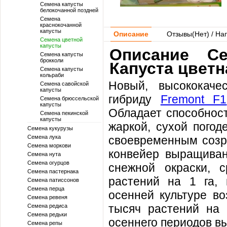
Семена капусты
белокочанной поздней
Семена
краснокочанной
капусты
Описание
Отзывы(
Нет
) / На
Семена цветной
капусты
Описание Се
Семена капусты
брокколи
Капуста цвет
Семена капусты
кольраби
Новый, высококаче
Семена савойской
капусты
гибриду
Fremont F1
Семена брюссельской
капусты
Обладает способност
Семена пекинской
капусты
жаркой, сухой погод
Семена кукурузы
Семена лука
своевременным созре
Семена моркови
конвейер выращивани
Семена нута
Семена огурцов
снежной окраски, с
Семена пастернака
растений на 1 га,
Семена патиссонов
Семена перца
осенней культуре во
Семена ревеня
тысяч растений на 1
Семена редиса
Семена редьки
осеннего периодов в
Семена репы