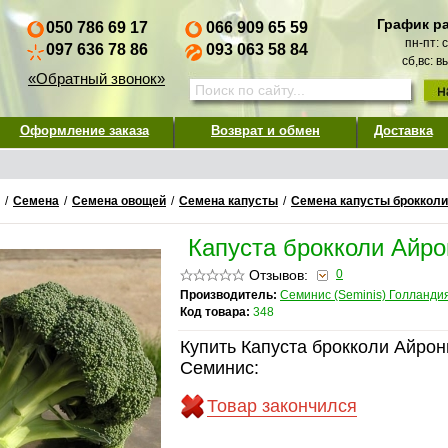
График р
050 786 69 17
066 909 65 59
пн-пт: 
097 636 78 86
093 063 58 84
сб,вс: 
«Обратный звонок»
Оформление заказа
Возврат и обмен
Доставка
/
Семена
/
Семена овощей
/
Семена капусты
/
Семена капусты брокколи
Капуста брокколи Айр
Отзывов:
0
Производитель:
Семинис (Seminis) Голланди
Код товара:
348
Купить Капуста брокколи Айрон
Семинис:
Товар закончился