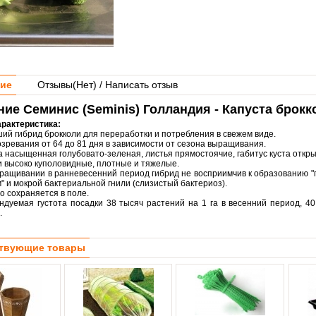
ие
Отзывы(
Нет
) / Написать отзыв
ие Семинис (Seminis) Голландия - Капуста брок
арактеристика:
ий гибрид брокколи для переработки и потребления в свежем виде.
озревания от 64 до 81 дня в зависимости от сезона выращивания.
а насыщенная голубовато-зеленая, листья прямостоячие, габитус куста откр
и высоко куполовидные, плотные и тяжелые.
ращивании в ранневесенний период гибрид не восприимчив к образованию "п
м" и мокрой бактериальной гнили (слизистый бактериоз).
о сохраняется в поле.
ндуемая густота посадки 38 тысяч растений на 1 га в весенний период, 4
.
твующие товары