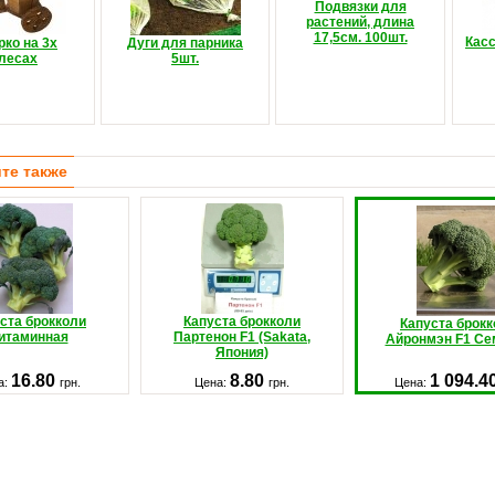
Подвязки для
растений, длина
17,5см. 100шт.
Кас
ко на 3х
Дуги для парника
лесах
5шт.
те также
ста брокколи
Капуста брокколи
Капуста брок
итаминная
Партенон F1 (Sakata,
Айронмэн F1 Се
Япония)
16.80
8.80
1 094.4
а:
грн.
Цена:
грн.
Цена: