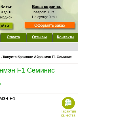
Ваша корзина:
аботы:
с 9 до 18
Товаров:
0
шт.
На сумму:
0
грн
выходной
Оплата
Отзывы
Контакты
/
Капуста брокколи Айронмэн F1 Семинис
онмэн F1 Семинис
я
мэн F1
Гарантия
качества