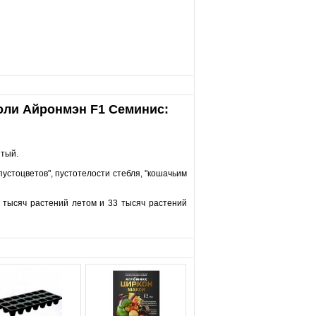
коли Айронмэн F1 Семинис:
ытый.
устоцветов", пустотелости стебля, "кошачьим
0 тысяч растений летом и 33 тысяч растений