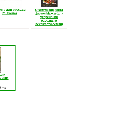
сета для рассады
Стимулятор роста
21 ячейка
Циркон Макси (для
укоренения
рассады и
всхожести семян)
коли
минис
0
грн.