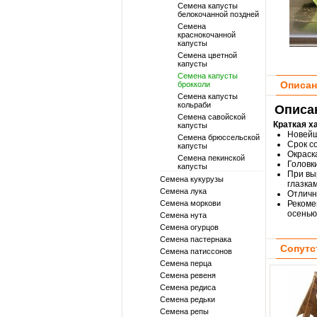
Семена капусты
белокочанной поздней
Семена
краснокочанной
капусты
Семена цветной
капусты
Семена капусты
Описан
брокколи
Семена капусты
кольраби
Описан
Семена савойской
Краткая х
капусты
Новейш
Семена брюссельской
Срок с
капусты
Окраск
Семена пекинской
Головк
капусты
При вы
Семена кукурузы
глазка
Семена лука
Отличн
Семена моркови
Рекоме
осенью
Семена нута
Семена огурцов
Семена пастернака
Сопутс
Семена патиссонов
Семена перца
Семена ревеня
Семена редиса
Семена редьки
Семена репы