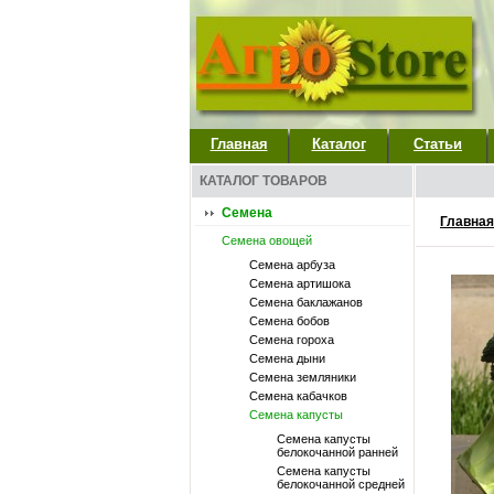
Главная
Каталог
Статьи
КАТАЛОГ ТОВАРОВ
Семена
Главная
Семена овощей
Семена арбуза
Семена артишока
Семена баклажанов
Семена бобов
Семена гороха
Семена дыни
Семена земляники
Семена кабачков
Семена капусты
Семена капусты
белокочанной ранней
Семена капусты
белокочанной средней