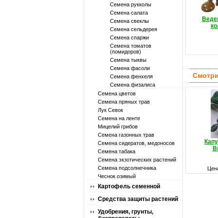
Семена рукколы
Семена салата
Ведер
Семена свеклы
ко
Семена сельдерея
Семена спаржи
Семена томатов
(помидоров)
Семена тыквы
Семена фасоли
Смотри
Семена фенхеля
Семена физалиса
Семена цветов
Семена пряных трав
Лук Севок
Семена на ленте
Мицелий грибов
Семена газонных трав
Капу
Семена сидератов, медоносов
В
Семена табака
Семена экзотических растений
Семена подсолнечника
Цен
Чеснок озимый
Картофель семенной
Средства защиты растений
Удобрения, грунты,