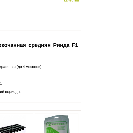
качества
окочанная средняя Ринда F1
ранения (до 4 месяцев).
.
ний периоды.