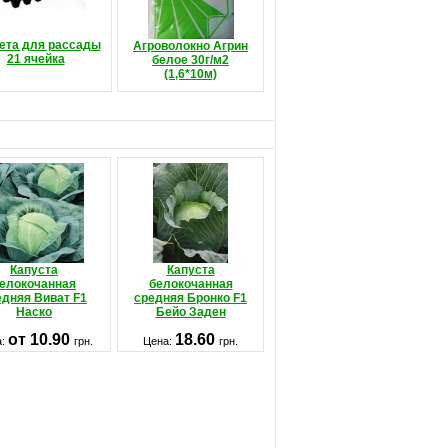
ета для рассады
Агроволокно Агрин
21 ячейка
белое 30г/м2
(1,6*10м)
Капуста
Капуста
елокочанная
белокочанная
едняя Виват F1
средняя Бронко F1
Наско
Бейо Заден
от 10.90
18.60
а:
грн.
Цена:
грн.