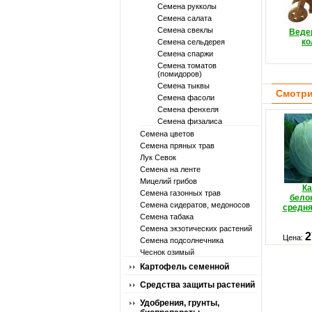
Семена рукколы
Семена салата
Семена свеклы
Ведер
ко
Семена сельдерея
Семена спаржи
Семена томатов
(помидоров)
Семена тыквы
Смотри
Семена фасоли
Семена фенхеля
Семена физалиса
Семена цветов
Семена пряных трав
Лук Севок
Семена на ленте
Мицелий грибов
Ка
Семена газонных трав
бело
Семена сидератов, медоносов
средня
Семена табака
Семена экзотических растений
2
Цена:
Семена подсолнечника
Чеснок озимый
Картофель семенной
Средства защиты растений
Удобрения, грунты,