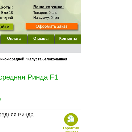
Ваша корзина:
аботы:
с 9 до 18
Товаров:
0
шт.
На сумму:
0
грн
выходной
Оплата
Отзывы
Контакты
анной средней
/
Капуста белокочанная
средняя Ринда F1
я
средняя Ринда
Гарантия