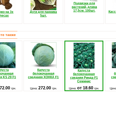
Подвязки для
растений, длина
17,5см. 100шт.
Касс
ко на 3х
Дуги для парника
лесах
5шт.
те также
пуста
Капуста
Капуста
кочанная
белокочанная
б
белокочанная
я KS 29 F1
среднняя ХОНКА F1
ср
средняя Ринда F1
Семинис
72.00
272.00
от 18.60
грн.
Цена:
грн.
Цена:
грн.
Цен