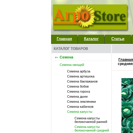
Главная
Каталог
Статьи
КАТАЛОГ ТОВАРОВ
Семена
Главная
средняя
Семена овощей
Семена арбуза
Семена артишока
Семена баклажанов
Семена бобов
Семена гороха
Семена дыни
Семена земляники
Семена кабачков
Семена капусты
Семена капусты
белокочанной ранней
Семена капусты
белокочанной средней