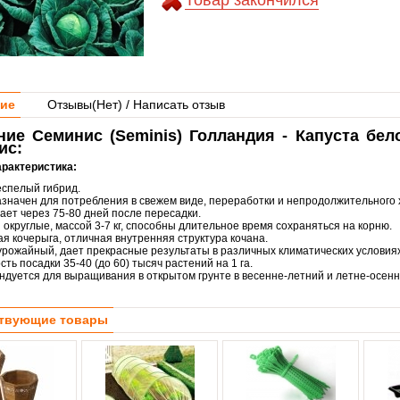
Товар закончился
ие
Отзывы(
Нет
) / Написать отзыв
ние Семинис (Seminis) Голландия - Капуста бел
ис:
арактеристика:
спелый гибрид.
значен для потребления в свежем виде, переработки и непродолжительного х
ает через 75-80 дней после пересадки.
 округлые, массой 3-7 кг, способны длительное время сохраняться на корню.
ая кочерыга, отличная внутренняя структура кочана.
урожайный, дает прекрасные результаты в различных климатических условиях
ть посадки 35-40 (до 60) тысяч растений на 1 га.
ндуется для выращивания в открытом грунте в весенне-летний и летне-осен
твующие товары