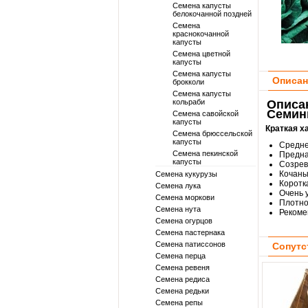
Семена капусты
белокочанной поздней
Семена
краснокочанной
капусты
Семена цветной
капусты
Семена капусты
Описан
брокколи
Семена капусты
кольраби
Описа
Семин
Семена савойской
капусты
Краткая х
Семена брюссельской
капусты
Средне
Семена пекинской
Предна
капусты
Созрев
Кочаны
Семена кукурузы
Коротк
Семена лука
Очень 
Семена моркови
Плотнос
Семена нута
Рекоме
Семена огурцов
Семена пастернака
Семена патиссонов
Сопутс
Семена перца
Семена ревеня
Семена редиса
Семена редьки
Семена репы