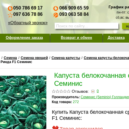
График р
050 786 69 17
066 909 65 59
пн-пт: 
097 636 78 86
093 063 58 84
сб,вс: 
«Обратный звонок»
Оформление заказа
Возврат и обмен
Доставка
/
Семена
/
Семена овощей
/
Семена капусты
/
Семена капусты белокоч
 Ринда F1 Семинис
Капуста белокочанная 
Семинис
Отзывов:
0
Производитель:
Семинис (Seminis) Голланди
Код товара:
272
Купить Капуста белокочанная 
F1 Семинис: