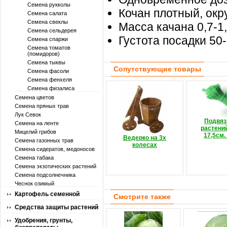
Семена рукколы
Кочан плотный, окр
Семена салата
Семена свеклы
Масса качана 0,7-1,5
Семена сельдерея
Густота посадки 50-
Семена спаржи
Семена томатов
(помидоров)
Семена тыквы
Сопутствующие товары
Семена фасоли
Семена фенхеля
Семена физалиса
Семена цветов
Семена пряных трав
Лук Севок
Подвяз
Семена на ленте
растени
Мицелий грибов
17,5см.
Ведерко на 3х
Семена газонных трав
колесах
Семена сидератов, медоносов
Семена табака
Семена экзотических растений
Семена подсолнечника
Чеснок озимый
Картофель семенной
Смотрите также
Средства защиты растений
Удобрения, грунты,