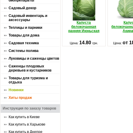
биопрепараты
Садовый декор
Садовый инвентарь и
аксессуары
Капуста
Капу
белокочанная
белокочанн
Теплицы и парники
ранняя Июньская
Акира
Товары для дома
14.80
от 1
Садовая техника
Цена:
грн.
Цена:
Системы полива
Луковицы и саженцы цветов
Саженцы плодовых
деревьев и кустарников
Товары для туризма и
отдыха
Новинки
Хиты продаж
Инструкция по заказу товаров
Как купить в Киеве
Как купить в Харькове
Как купить в Днепре