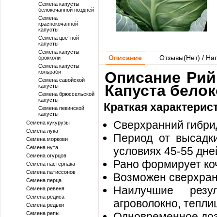
Семена капусты
белокочанной поздней
Семена
краснокочанной
капусты
Семена цветной
капусты
Семена капусты
Описание
Отзывы(
Нет
) / На
брокколи
Семена капусты
кольраби
Описание Рийк
Семена савойской
Капуста белок
капусты
Семена брюссельской
капусты
Краткая характерис
Семена пекинской
капусты
Сверхранний гибри
Семена кукурузы
Семена лука
Период от высадк
Семена моркови
Семена нута
условиях 45-55 дне
Семена огурцов
Рано формирует ко
Семена пастернака
Семена патиссонов
Возможен сверхран
Семена перца
Наилучшие резу
Семена ревеня
Семена редиса
агроволокно, тепли
Семена редьки
Семена репы
Одновременное доз