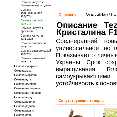
Семена капусты
белокочанной поздней
Семена
краснокочанной
Описание
Отзывы(
Нет
) / На
капусты
Семена цветной
Описание Tez
капусты
Семена капусты
Кристалина F1
брокколи
Семена капусты
кольраби
Среднеранний нов
Семена савойской
капусты
универсальное, но г
Семена брюссельской
Показывает отличные
капусты
Семена пекинской
Украины. Срок соз
капусты
Семена кукурузы
выращивания. Гол
Семена лука
самоукрывающими
Семена моркови
Семена нута
устойчивость к осно
Семена огурцов
Семена пастернака
Семена патиссонов
Семена перца
Сопутствующие товары
Семена ревеня
Семена редиса
Семена редьки
Семена репы