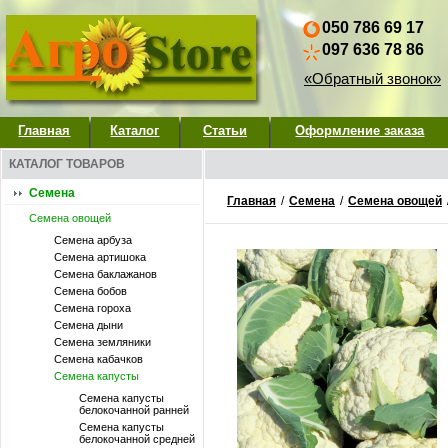
050 786 69 17
097 636 78 86
«Обратный звонок»
Главная
Каталог
Статьи
Оформление заказа
КАТАЛОГ ТОВАРОВ
Семена
Главная
/
Семена
/
Семена овощей
Семена овощей
Семена арбуза
Семена артишока
Семена баклажанов
Семена бобов
Семена гороха
Семена дыни
Семена земляники
Семена кабачков
Семена капусты
Семена капусты
белокочанной ранней
Семена капусты
белокочанной средней