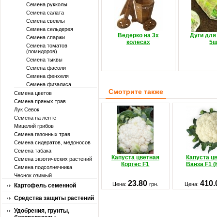
Семена рукколы
Семена салата
Семена свеклы
Семена сельдерея
Ведерко на 3х
Дуги для
Семена спаржи
колесах
5ш
Семена томатов
(помидоров)
Семена тыквы
Семена фасоли
Семена фенхеля
Семена физалиса
Смотрите также
Семена цветов
Семена пряных трав
Лук Севок
Семена на ленте
Мицелий грибов
Семена газонных трав
Семена сидератов, медоносов
Семена табака
Капуста цветная
Капуста ц
Семена экзотических растений
Кортес F1
Ванза F1 (
Семена подсолнечника
Чеснок озимый
23.80
410
Цена:
грн.
Цена:
Картофель семенной
Средства защиты растений
Удобрения, грунты,