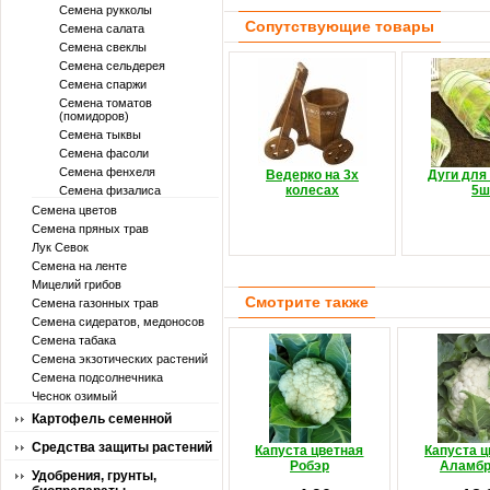
Семена рукколы
Сопутствующие товары
Семена салата
Семена свеклы
Семена сельдерея
Семена спаржи
Семена томатов
(помидоров)
Семена тыквы
Семена фасоли
Семена фенхеля
Ведерко на 3х
Дуги для
колесах
5ш
Семена физалиса
Семена цветов
Семена пряных трав
Лук Севок
Семена на ленте
Мицелий грибов
Смотрите также
Семена газонных трав
Семена сидератов, медоносов
Семена табака
Семена экзотических растений
Семена подсолнечника
Чеснок озимый
Картофель семенной
Средства защиты растений
Капуста цветная
Капуста ц
Робэр
Аламбр
Удобрения, грунты,