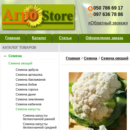
050 786 69 17
097 636 78 86
«Обратный звонок»
Главная
Каталог
Статьи
Оформление заказа
КАТАЛОГ ТОВАРОВ
Семена
Главная
/
Семена
/
Семена овощей
Семена овощей
Семена арбуза
Семена артишока
Семена баклажанов
Семена бобов
Семена гороха
Семена дыни
Семена земляники
Семена кабачков
Семена капусты
Семена капусты
белокочанной ранней
Семена капусты
белокочанной средней