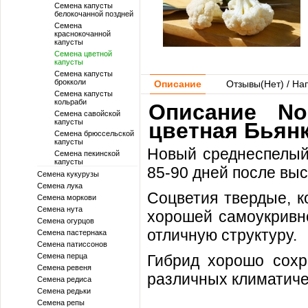
Семена капусты
белокочанной поздней
Семена
краснокочанной
капусты
Семена цветной
капусты
Семена капусты
брокколи
Описание
Отзывы(
Нет
) / На
Семена капусты
кольраби
Описание No
Семена савойской
капусты
цветная Бьянк
Семена брюссельской
капусты
Новый среднеспелый 
Семена пекинской
капусты
85-90 дней после вы
Семена кукурузы
Семена лука
Соцветия твердые, к
Семена моркови
Семена нута
хорошей самоукривн
Семена огурцов
отличную структуру.
Семена пастернака
Семена патиссонов
Семена перца
Гибрид хорошо сохр
Семена ревеня
различных климатиче
Семена редиса
Семена редьки
Семена репы