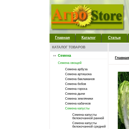
Главная
Каталог
Статьи
КАТАЛОГ ТОВАРОВ
Семена
Главная
Семена овощей
Семена арбуза
Семена артишока
Семена баклажанов
Семена бобов
Семена гороха
Семена дыни
Семена земляники
Семена кабачков
Семена капусты
Семена капусты
белокочанной ранней
Семена капусты
белокочанной средней