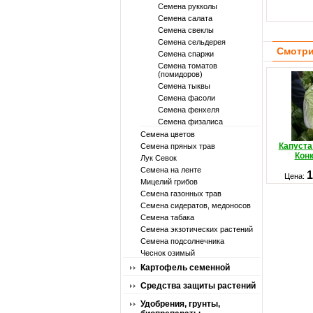
Семена рукколы
Семена салата
Семена свеклы
Семена сельдерея
Смотри
Семена спаржи
Семена томатов
(помидоров)
Семена тыквы
Семена фасоли
Семена фенхеля
Семена физалиса
Семена цветов
Капуста
Семена пряных трав
Конк
Лук Севок
Семена на ленте
1
Цена:
Мицелий грибов
Семена газонных трав
Семена сидератов, медоносов
Семена табака
Семена экзотических растений
Семена подсолнечника
Чеснок озимый
Картофель семенной
Средства защиты растений
Удобрения, грунты,