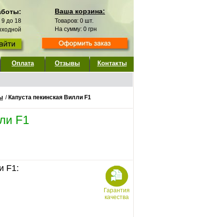
Ваша корзина:
аботы:
с 9 до 18
Товаров:
0
шт.
На сумму:
0
грн
выходной
Оплата
Отзывы
Контакты
ы
/
Капуста пекинская Вилли F1
ли F1
и F1:
Гарантия
качества