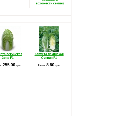
всхожести семян)
ста пекинская
Капуста пекинская
Зена F1
Суприн F1
255.00
8.60
а:
грн.
Цена:
грн.