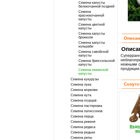
Семена капусты
белокочанной поздней
Семена
краснокочанной
капусты
Семена цветной
капусты
Семена капусты
брокколи
Описан
Семена капусты
кольраби
Описан
Семена савойской
капусты
Суперран
неблагопр
Семена брюссельской
нежными со
капусты
продукции
Семена пекинской
капусты
Семена кукурузы
Сопутс
Семена лука
Семена моркови
Семена нута
Семена огурцов
Семена пастернака
Семена патиссонов
Семена перца
Семена ревеня
Ведер
Семена редиса
ко
Семена редьки
Семена репы