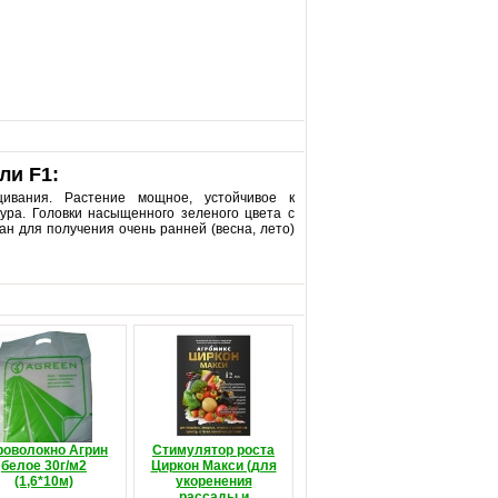
ли F1:
щивания. Растение мощное, устойчивое к
ура. Головки насыщенного зеленого цвета с
ан для получения очень ранней (весна, лето)
роволокно Агрин
Стимулятор роста
белое 30г/м2
Циркон Макси (для
(1,6*10м)
укоренения
рассады и