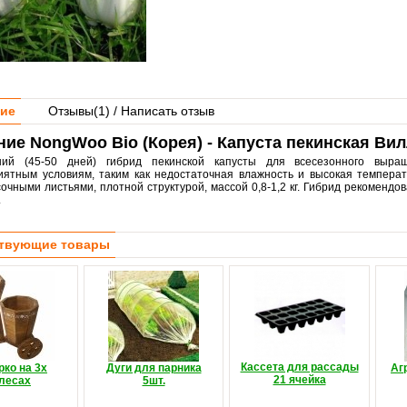
ие
Отзывы(
1
) / Написать отзыв
ие NongWoo Bio (Корея) - Капуста пекинская Вил
ний (45-50 дней) гибрид пекинской капусты для всесезонного выра
иятным условиям, таким как недостаточная влажность и высокая температ
чными листьями, плотной структурой, массой 0,8-1,2 кг. Гибрид рекомендов
.
твующие товары
Кассета для рассады
ко на 3х
Дуги для парника
Аг
21 ячейка
лесах
5шт.