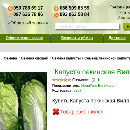
График р
050 786 69 17
066 909 65 59
пн-пт: 
097 636 78 86
093 063 58 84
сб,вс: 
«Обратный звонок»
Оформление заказа
Возврат и обмен
Доставка
/
Семена
/
Семена овощей
/
Семена капусты
/
Семена пекинской капуст
Капуста пекинская Вил
Отзывов:
1
Производитель:
NongWoo Bio (Корея)
Код товара:
5357
Купить Капуста пекинская Вилл
Товар закончился