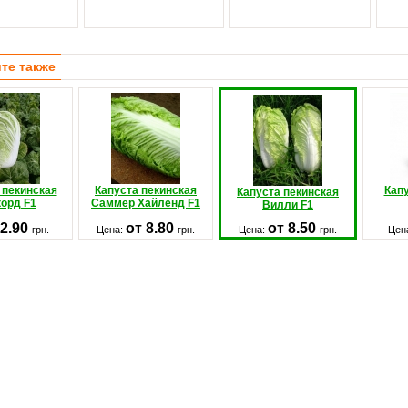
те также
 пекинская
Капуста пекинская
Капу
Капуста пекинская
орд F1
Саммер Хайленд F1
Вилли F1
2.90
от 8.80
от 8.50
грн.
Цена:
грн.
Цена:
грн.
Цен