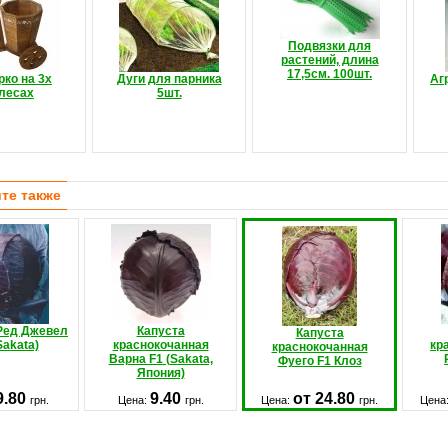
Подвязки для
растений, длина
17,5см. 100шт.
ко на 3х
Дуги для парника
Аг
лесах
5шт.
те также
Ред Джевел
Капуста
Капуста
Sakata)
краснокочанная
кр
краснокочанная
Варна F1 (Sakata,
Фуего F1 Клоз
Япония)
9.80
9.40
от 24.80
грн.
Цена:
грн.
Цена:
грн.
Цена