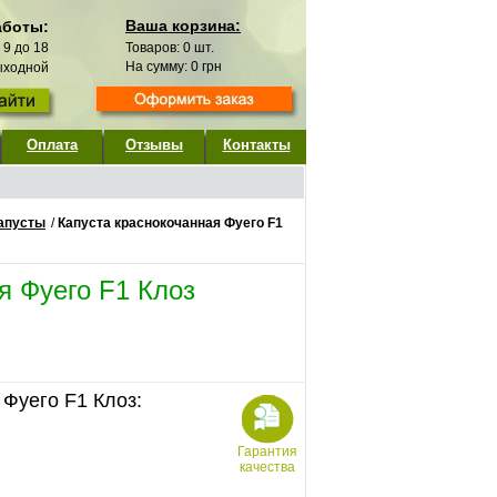
Ваша корзина:
аботы:
с 9 до 18
Товаров:
0
шт.
На сумму:
0
грн
выходной
Оплата
Отзывы
Контакты
капусты
/
Капуста краснокочанная Фуего F1
я Фуего F1 Клоз
 Фуего F1 Клоз:
Гарантия
качества