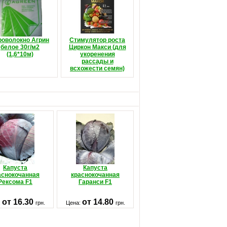
роволокно Агрин
Стимулятор роста
белое 30г/м2
Циркон Макси (для
(1,6*10м)
укоренения
рассады и
всхожести семян)
Капуста
Капуста
аснокочанная
краснокочанная
Рексома F1
Гаранси F1
от 16.30
от 14.80
:
грн.
Цена:
грн.