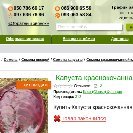
График р
050 786 69 17
066 909 65 59
пн-пт: 
097 636 78 86
093 063 58 84
сб,вс: 
«Обратный звонок»
Оформление заказа
Возврат и обмен
Доставка
/
Семена
/
Семена овощей
/
Семена капусты
/
Семена краснокочанной 
Капуста краснокочанна
ХИТ ПРОДАЖ
Отзывов:
0
Производитель:
Клоз (Clause) Франция
Код товара:
313
Купить Капуста краснокочанная
Товар закончился