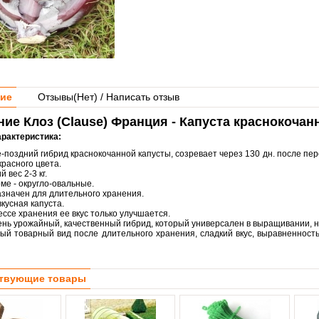
ие
Отзывы(
Нет
) / Написать отзыв
ие Клоз (Clause) Франция - Капуста краснокочан
арактеристика:
-поздний гибрид краснокочанной капусты, созревает через 130 дн. после пе
красного цвета.
 вес 2-3 кг.
ме - округло-овальные.
значен для длительного хранения.
вкусная капуста.
ессе хранения ее вкус только улучшается.
ень урожайный, качественный гибрид, который универсален в выращивании, н
ый товарный вид после длительного хранения, сладкий вкус, выравненность
твующие товары