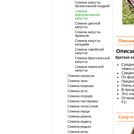
Семена капусты
белокочанной поздней
Семена
краснокочанной
капусты
Семена цветной
капусты
Семена капусты
брокколи
Описан
Семена капусты
кольраби
Семена савойской
Описан
капусты
Краткая х
Семена брюссельской
капусты
Средне
Семена пекинской
темно-
капусты
Средний
Семена кукурузы
По фор
Семена лука
Предна
Очень 
Семена моркови
В проц
Семена нута
Это оч
Семена огурцов
Отличн
Семена пастернака
F1!
Семена патиссонов
Семена перца
Семена ревеня
Сопутс
Семена редиса
Семена редьки
Семена репы