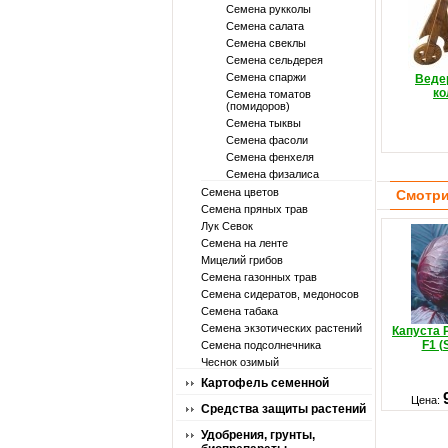
Семена рукколы
Семена салата
Семена свеклы
Семена сельдерея
Семена спаржи
Ведер
ко
Семена томатов
(помидоров)
Семена тыквы
Семена фасоли
Семена фенхеля
Семена физалиса
Семена цветов
Смотри
Семена пряных трав
Лук Севок
Семена на ленте
Мицелий грибов
Семена газонных трав
Семена сидератов, медоносов
Семена табака
Семена экзотических растений
Капуста 
F1 (
Семена подсолнечника
Чеснок озимый
Картофель семенной
Цена:
Средства защиты растений
Удобрения, грунты,