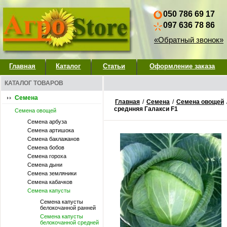
050 786 69 17
097 636 78 86
«Обратный звонок»
Главная
Каталог
Статьи
Оформление заказа
КАТАЛОГ ТОВАРОВ
Семена
Главная
/
Семена
/
Семена овощей
среднняя Галакси F1
Семена овощей
Семена арбуза
Семена артишока
Семена баклажанов
Семена бобов
Семена гороха
Семена дыни
Семена земляники
Семена кабачков
Семена капусты
Семена капусты
белокочанной ранней
Семена капусты
белокочанной средней