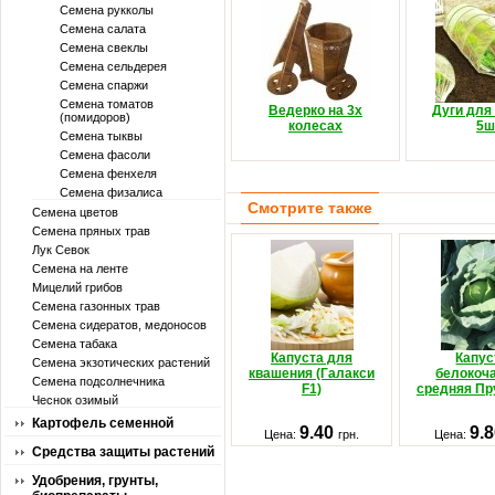
Семена рукколы
Семена салата
Семена свеклы
Семена сельдерея
Семена спаржи
Семена томатов
Ведерко на 3х
Дуги для
(помидоров)
колесах
5ш
Семена тыквы
Семена фасоли
Семена фенхеля
Семена физалиса
Смотрите также
Семена цветов
Семена пряных трав
Лук Севок
Семена на ленте
Мицелий грибов
Семена газонных трав
Семена сидератов, медоносов
Семена табака
Капуста для
Капус
Семена экзотических растений
квашения (Галакси
белокоч
Семена подсолнечника
F1)
средняя Пр
Чеснок озимый
Картофель семенной
9.40
9.
Цена:
грн.
Цена:
Средства защиты растений
Удобрения, грунты,