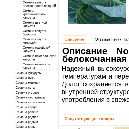
Семена капусты
белокочанной поздней
Семена
краснокочанной
капусты
Семена цветной
капусты
Семена капусты
брокколи
Описание
Отзывы(
Нет
) / На
Семена капусты
кольраби
Семена савойской
Описание No
капусты
белокочанная 
Семена брюссельской
капусты
Семена пекинской
Надежный высокоуро
капусты
Семена кукурузы
температурам и пере
Семена лука
Долго сохраняется в
Семена моркови
Семена нута
внутренней структур
Семена огурцов
Семена пастернака
употребления в свеж
Семена патиссонов
Семена перца
Семена ревеня
Семена редиса
Сопутствующие товары
Семена редьки
Семена репы