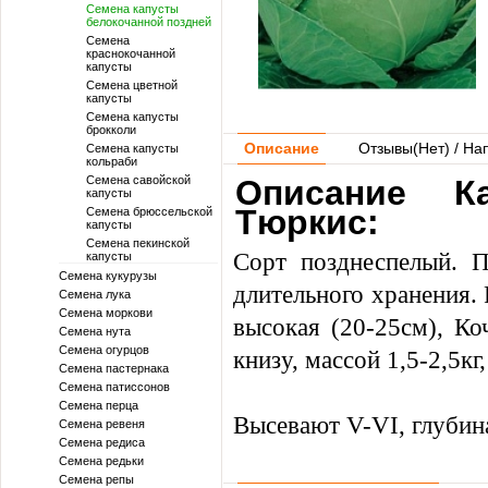
Семена капусты
белокочанной поздней
Семена
краснокочанной
капусты
Семена цветной
капусты
Семена капусты
брокколи
Описание
Отзывы(
Нет
) / На
Семена капусты
кольраби
Семена савойской
Описание Ка
капусты
Тюркис:
Семена брюссельской
капусты
Семена пекинской
Сорт позднеспелый. П
капусты
Семена кукурузы
длительного хранения. 
Семена лука
Семена моркови
высокая (20-25см), Ко
Семена нута
Семена огурцов
книзу, массой 1,5-2,5к
Семена пастернака
Семена патиссонов
Семена перца
Высевают V-VI, глубин
Семена ревеня
Семена редиса
Семена редьки
Семена репы