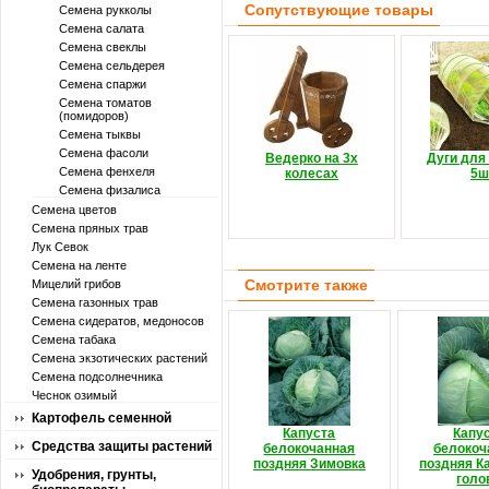
Сопутствующие товары
Семена рукколы
Семена салата
Семена свеклы
Семена сельдерея
Семена спаржи
Семена томатов
(помидоров)
Семена тыквы
Семена фасоли
Ведерко на 3х
Дуги для
Семена фенхеля
колесах
5ш
Семена физалиса
Семена цветов
Семена пряных трав
Лук Севок
Семена на ленте
Смотрите также
Мицелий грибов
Семена газонных трав
Семена сидератов, медоносов
Семена табака
Семена экзотических растений
Семена подсолнечника
Чеснок озимый
Картофель семенной
Капуста
Капу
Средства защиты растений
белокочанная
белокоч
поздняя Зимовка
поздняя К
Удобрения, грунты,
голо