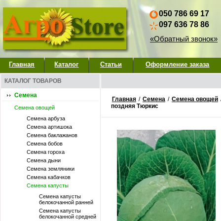
050 786 69 17
097 636 78 86
«Обратный звонок»
Главная
Каталог
Статьи
Оформление заказа
КАТАЛОГ ТОВАРОВ
Семена
Главная
/
Семена
/
Семена овощей
поздняя Тюркис
Семена овощей
Семена арбуза
Семена артишока
Семена баклажанов
Семена бобов
Семена гороха
Семена дыни
Семена земляники
Семена кабачков
Семена капусты
Семена капусты
белокочанной ранней
Семена капусты
белокочанной средней