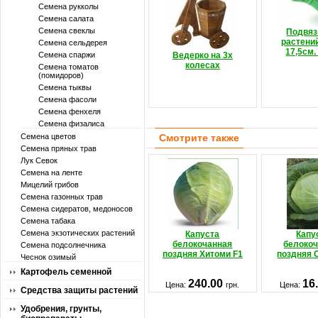
Семена рукколы
Семена салата
Семена свеклы
Подвяз
растени
Семена сельдерея
17,5см.
Семена спаржи
Ведерко на 3х
колесах
Семена томатов
(помидоров)
Семена тыквы
Семена фасоли
Семена фенхеля
Семена физалиса
Семена цветов
Смотрите также
Семена пряных трав
Лук Севок
Семена на ленте
Мицелий грибов
Семена газонных трав
Семена сидератов, медоносов
Семена табака
Семена экзотических растений
Капуста
Капу
белокочанная
белоко
Семена подсолнечника
поздняя Хитоми F1
поздняя 
Чеснок озимый
Картофель семенной
240.00
16
Цена:
грн.
Цена:
Средства защиты растений
Удобрения, грунты,