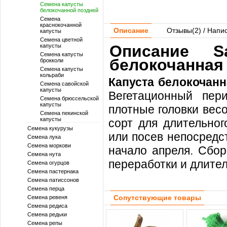
Семена капусты
белокочанной поздней
Семена
краснокочанной
Описание
Отзывы(
2
) / Напи
капусты
Семена цветной
Описание S
капусты
Семена капусты
белокочанная
брокколи
Семена капусты
кольраби
Капуста белокочан
Семена савойской
капусты
Вегетационный пер
Семена брюссельской
капусты
плотные головки весо
Семена пекинской
капусты
сорт для длительног
Семена кукурузы
или посев непосредст
Семена лука
Семена моркови
начало апреля. Сбор
Семена нута
переработки и длител
Семена огурцов
Семена пастернака
Семена патиссонов
Семена перца
Сопутствующие товары
Семена ревеня
Семена редиса
Семена редьки
Семена репы