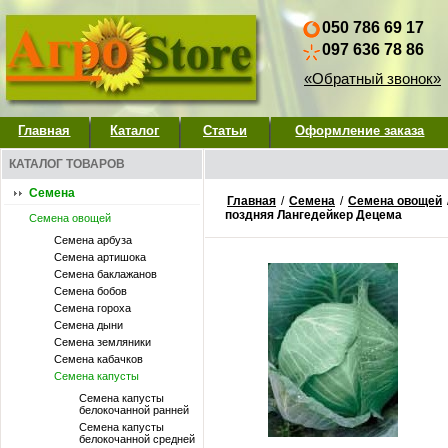
050 786 69 17
097 636 78 86
«Обратный звонок»
Главная
Каталог
Статьи
Оформление заказа
КАТАЛОГ ТОВАРОВ
Семена
Главная
/
Семена
/
Семена овощей
поздняя Лангедейкер Децема
Семена овощей
Семена арбуза
Семена артишока
Семена баклажанов
Семена бобов
Семена гороха
Семена дыни
Семена земляники
Семена кабачков
Семена капусты
Семена капусты
белокочанной ранней
Семена капусты
белокочанной средней