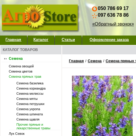
050 786 69 17
097 636 78 86
«Обратный звонок»
Главная
Каталог
Статьи
Оформление заказа
КАТАЛОГ ТОВАРОВ
Семена
Главная
/
Семена
/
Семена пряных 
Семена овощей
Семена цветов
Семена пряных трав
Семена базилика
Семена кориандра
Семена мелиссы
Семена мяты
Семена петрушки
Семена укропа
Семена шпината
Семена щавля
Прочие пряные и
лекарственные травы
Лук Севок