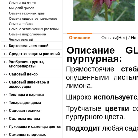
Семена на ленте
Мицелий грибов
Семена газонных трав
Семена сидератов, медоносов
Семена табака
Семена экзотических растений
Семена подсолнечника
Описание
Отзывы(
Нет
) / На
Чеснок озимый
Картофель семенной
Описание G
Средства защиты растений
пурпурная:
Удобрения, грунты,
биопрепараты
Прямостоячие
сте
Садовый декор
опушенными листья
Садовый инвентарь и
лимона.
аксессуары
Теплицы и парники
Широко
используетс
Товары для дома
Трубчатые
цветки
с
Садовая техника
пурпурного цвета.
Системы полива
Подходит
любая садо
Луковицы и саженцы цветов
Саженцы плодовых