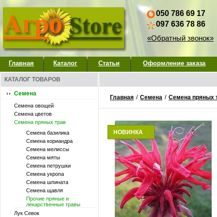
050 786 69 17
097 636 78 86
«Обратный звонок»
Главная
Каталог
Статьи
Оформление заказа
КАТАЛОГ ТОВАРОВ
Семена
Главная
/
Семена
/
Семена пряных 
Семена овощей
Семена цветов
Семена пряных трав
НОВИНКА
Семена базилика
Семена кориандра
Семена мелиссы
Семена мяты
Семена петрушки
Семена укропа
Семена шпината
Семена щавля
Прочие пряные и
лекарственные травы
Лук Севок