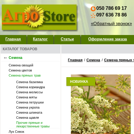
050 786 69 17
097 636 78 86
«Обратный звонок»
Главная
Каталог
Статьи
Оформление заказа
КАТАЛОГ ТОВАРОВ
Семена
Главная
/
Семена
/
Семена пряных 
Семена овощей
Семена цветов
Семена пряных трав
НОВИНКА
Семена базилика
Семена кориандра
Семена мелиссы
Семена мяты
Семена петрушки
Семена укропа
Семена шпината
Семена щавля
Прочие пряные и
лекарственные травы
Лук Севок