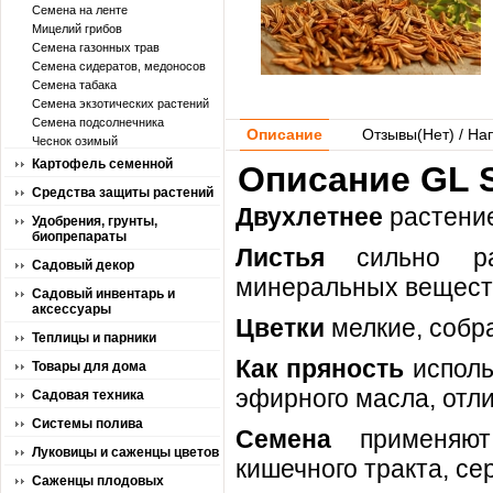
Семена на ленте
Мицелий грибов
Семена газонных трав
Семена сидератов, медоносов
Семена табака
Семена экзотических растений
Семена подсолнечника
Описание
Отзывы(
Нет
) / На
Чеснок озимый
Картофель семенной
Описание GL S
Средства защиты растений
Двухлетнее
растение
Удобрения, грунты,
биопрепараты
Листья
сильно рас
Садовый декор
минеральных веществ
Садовый инвентарь и
аксессуары
Цветки
мелкие, собр
Теплицы и парники
Как пряность
исполь
Товары для дома
эфирного масла, отл
Садовая техника
Системы полива
Семена
применяю
Луковицы и саженцы цветов
кишечного тракта, с
Саженцы плодовых