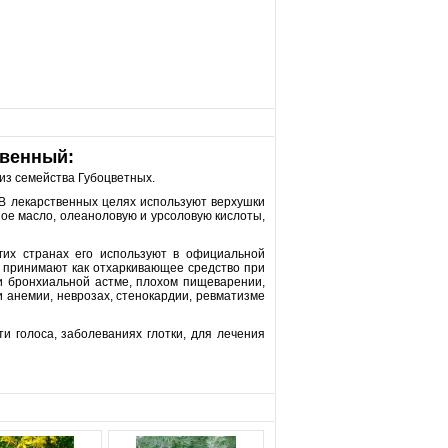
твенный:
из семейства Губоцветных.
 В лекарственных целях используют верхушки
ное масло, олеаноловую и урсоловую кислоты,
гих странах его используют в официальной
го принимают как отхаркивающее средство при
ри бронхиальной астме, плохом пищеварении,
ри анемии, неврозах, стенокардии, ревматизме
и голоса, заболеваниях глотки, для лечения