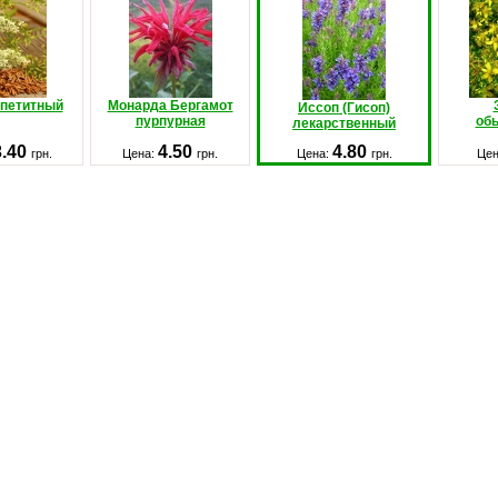
ппетитный
Монарда Бергамот
Иссоп (Гисоп)
пурпурная
об
лекарственный
3.40
4.50
4.80
грн.
Цена:
грн.
Цена:
грн.
Це