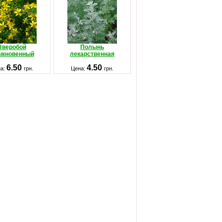
Зверобой
Полынь
ыкновенный
лекарственная
6.50
4.50
на:
грн.
Цена:
грн.