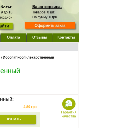
Ваша корзина:
аботы:
с 9 до 18
Товаров:
0
шт.
На сумму:
0
грн
выходной
Оплата
Отзывы
Контакты
/
Иссоп (Гисоп) лекарственный
венный
енный:
4.80
грн
Гарантия
качества
КУПИТЬ