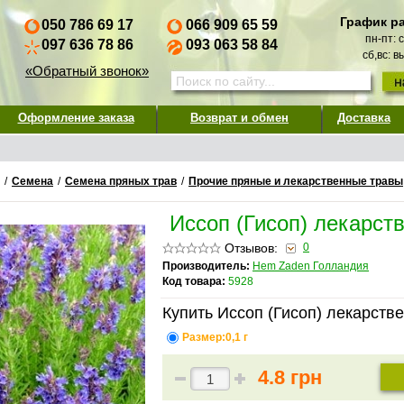
График р
050 786 69 17
066 909 65 59
пн-пт: 
097 636 78 86
093 063 58 84
сб,вс: 
«Обратный звонок»
Оформление заказа
Возврат и обмен
Доставка
/
Семена
/
Семена пряных трав
/
Прочие пряные и лекарственные травы
Иссоп (Гисоп) лекарст
Отзывов:
0
Производитель:
Hem Zaden Голландия
Код товара:
5928
Купить Иссоп (Гисоп) лекарств
Размер:0,1 г
4.8 грн