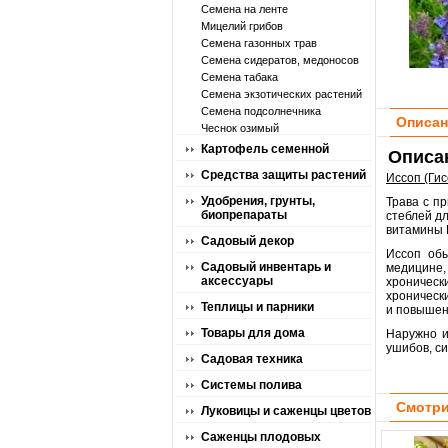
Семена на ленте
Мицелий грибов
Семена газонных трав
Семена сидератов, медоносов
Семена табака
Семена экзотических растений
Семена подсолнечника
Описан
Чеснок озимый
Картофель семенной
Описан
Средства защиты растений
Иссоп (Гис
Удобрения, грунты,
Трава с п
биопрепараты
стеблей д
витамины 
Садовый декор
Иссоп об
Садовый инвентарь и
медицине,
аксессуары
хроническ
хронически
Теплицы и парники
и повышен
Товары для дома
Наружно и
ушибов, си
Садовая техника
Системы полива
Смотри
Луковицы и саженцы цветов
Саженцы плодовых