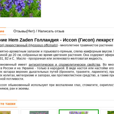
ие
Отзывы(
Нет
) / Написать отзыв
ие Hem Zaden Голландия - Иссоп (Гисоп) лекарс
оп) лекарственный (
Hyssopus officinalis
)
- многолетнее травянистое растение 
риятно-ароматным запахом и горьковато-пряным, слегка камфорным вкусом.
линой до 20 см, собранных во время цветения растения. Она содержит эфир
В1, В2 и С. Масло - прозрачная или зеленовато-желтоватая жидкость.
ыкновенный имеет
антисептическое и спазмолитическое свойства
. Во мно
 в России и на Украине - только в народной. В виде настоя или настойки е
их катарах верхних дыхательных путей (бронхите, трахеите, ларингите), п
х колитах, метеоризме и запорах, как противоглистное средство, а также п
ной потливости.
ссоп обыкновенный используют при воспалении глаз, стоматите, охриплост
няков, ран и экземы.
те также