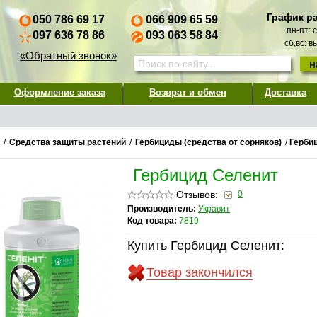
График р
050 786 69 17
066 909 65 59
пн-пт: 
097 636 78 86
093 063 58 84
сб,вс: 
«Обратный звонок»
Оформление заказа
Возврат и обмен
Доставка
/
Средства защиты растений
/
Гербициды (средства от сорняков)
/
Герби
Гербицид Селенит
Отзывов:
0
Производитель:
Укравит
Код товара:
7819
Купить Гербицид Селенит:
Товар закончился