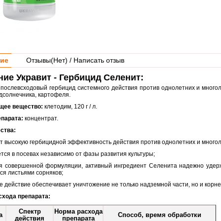
ие
Отзывы(
Нет
) / Написать отзыв
ие Укравит - Гербицид Селенит:
 послевсходовый гербицид системного действия против однолетних и многол
одсолнечника, картофеля.
щее вещество:
клетодим, 120 г / л.
парата:
концентрат.
ства:
ет высокую гербицидной эффективность действия против однолетних и многол
тся в посевах независимо от фазы развития культуры;
ря совершенной формуляции, активный ингредиент Селенита надежно удер
ся листьями сорняков;
е действие обеспечивает уничтожение не только надземной части, но и корн
хода препарата:
Спектр
Норма расхода
а
Способ, время обработки
действия
препарата