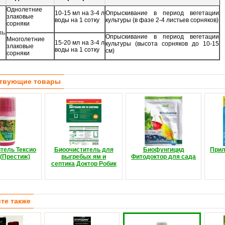
Однолетние
10-15 мл на 3-4 л
Опрыскивание в период вегетации
злаковые
воды на 1 сотку
культуры (в фазе 2-4 листьев сорняков)
сорняки
ль
Опрыскивание в период вегетации
Многолетние
15-20 мл на 3-4 л
культуры (высота сорняков до 10-15
злаковые
воды на 1 сотку
см)
сорняки
твующие товары
тель Тексио
Биоочиститель для
Биофунгицид
Прил
(Престиж)
выгребых ям и
Фитодоктор для сада
септика Доктор Робик
те также