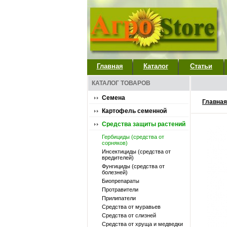
Главная
Каталог
Статьи
КАТАЛОГ ТОВАРОВ
Семена
Главная
Картофель семенной
Средства защиты растений
Гербициды (средства от
сорняков)
Инсектициды (средства от
вредителей)
Фунгициды (средства от
болезней)
Биопрепараты
Протравители
Прилипатели
Средства от муравьев
Средства от слизней
Средства от хруща и медведки