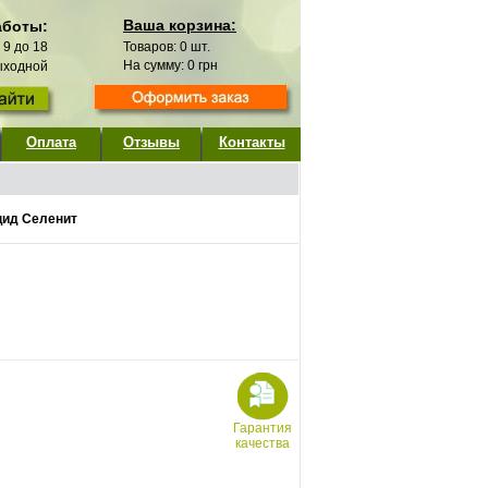
Ваша корзина:
аботы:
с 9 до 18
Товаров:
0
шт.
На сумму:
0
грн
выходной
Оплата
Отзывы
Контакты
цид Селенит
Гарантия
качества