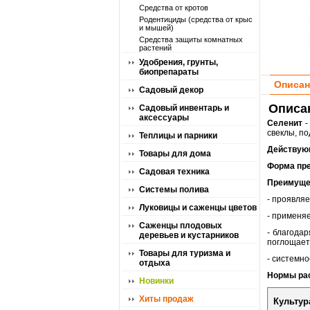
Средства от кротов
Родентициды (средства от крыс
и мышей)
Средства защиты комнатных
растений
Удобрения, грунты,
биопрепараты
Описан
Садовый декор
Описан
Садовый инвентарь и
аксессуары
Селенит
-
свеклы, п
Теплицы и парники
Действую
Товары для дома
Форма пре
Садовая техника
Преимуще
Системы полива
- проявля
Луковицы и саженцы цветов
- применяе
Саженцы плодовых
- благода
деревьев и кустарников
поглощает
Товары для туризма и
- системно
отдыха
Нормы рас
Новинки
Хиты продаж
Культур