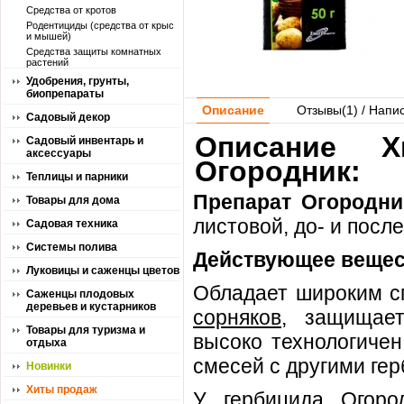
Средства от кротов
Родентициды (средства от крыс
и мышей)
Средства защиты комнатных
растений
Удобрения, грунты,
биопрепараты
Описание
Отзывы(
1
) / Напи
Садовый декор
Описание Х
Садовый инвентарь и
аксессуары
Огородник:
Теплицы и парники
Препарат Огородни
Товары для дома
листовой, до- и посл
Садовая техника
Системы полива
Действующее вещес
Луковицы и саженцы цветов
Обладает широким с
Саженцы плодовых
деревьев и кустарников
сорняков
, защищает
Товары для туризма и
высоко технологичен
отдыха
смесей с другими ге
Новинки
Хиты продаж
У гербицида Огор