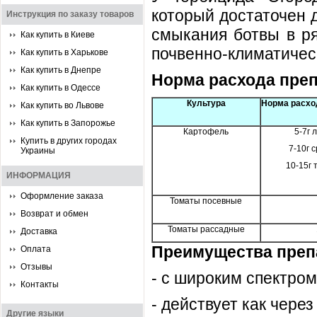
который достаточен 
Инструкция по заказу товаров
смыкания ботвы в ря
Как купить в Киеве
почвенно-климатичес
Как купить в Харькове
Как купить в Днепре
Норма расхода преп
Как купить в Одессе
Культура
Норма расход
Как купить во Львове
Как купить в Запорожье
Картофель
5-7г 
Купить в других городах
7-10г 
Украины
10-15г 
ИНФОРМАЦИЯ
Оформление заказа
Томаты посевные
Возврат и обмен
Томаты рассадные
Доставка
Преимущества преп
Оплата
Отзывы
- с широким спектром
Контакты
- действует как через
Другие языки