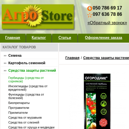
050 786 69 17
097 636 78 86
«Обратный звонок»
Главная
Каталог
Статьи
Оформление заказа
КАТАЛОГ ТОВАРОВ
Семена
Главная
/
Средства защиты растени
Картофель семенной
Средства защиты растений
Гербициды (средства от
сорняков)
Инсектициды (средства от
вредителей)
Фунгициды (средства от
болезней)
Биопрепараты
Протравители
Прилипатели
Средства от муравьев
Средства от слизней
Средства от хруща и медведки