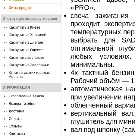
Новинки
«PRO».
Хиты продаж
свеча зажигания
Инструкция по заказу товаров
проходит эксперти
Как купить в Киеве
температурных пер
Как купить в Харькове
выбрать для SAD
Как купить в Днепре
оптимальной глуб
Как купить в Одессе
любых условиях
Как купить во Львове
минимальны.
Как купить в Запорожье
4х тактный бензин
Купить в других городах
Украины
Рабочий объём — 19
автоматическая на
ИНФОРМАЦИЯ
при увеличении наг
Оформление заказа
облегчённый вариан
Возврат и обмен
Доставка
вертикальный вал
Оплата
глушитель для мини
Отзывы
вал под шпонку (са
Контакты