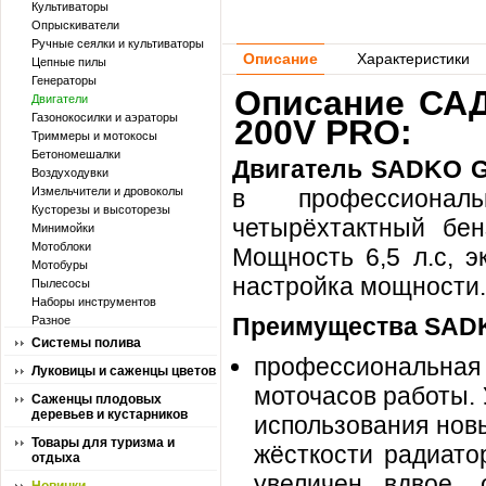
Культиваторы
Опрыскиватели
Ручные сеялки и культиваторы
Описание
Характеристики
Цепные пилы
Генераторы
Описание САД
Двигатели
Газонокосилки и аэраторы
200V PRO:
Триммеры и мотокосы
Бетономешалки
Двигатель SADKO 
Воздуходувки
Измельчители и дровоколы
в профессионал
Кусторезы и высоторезы
четырёхтактный бе
Минимойки
Мотоблоки
Мощность 6,5 л.с, э
Мотобуры
настройка мощности.
Пылесосы
Наборы инструментов
Преимущества SADK
Разное
Системы полива
профессиональная 
Луковицы и саженцы цветов
моточасов работы. 
Саженцы плодовых
деревьев и кустарников
использования нов
Товары для туризма и
жёсткости радиато
отдыха
увеличен вдвое, 