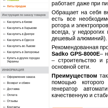
Новинки
работает даже при пи
Хиты продаж
Обращает на себя вн
Инструкция по заказу товаров
есть все необходим
Как купить в Киеве
ротора и электропров
Как купить в Харькове
всегда, у недорогих
Как купить в Днепре
дешевый алюминий).
Как купить в Одессе
Рекомендованная про
Как купить во Львове
Как купить в Запорожье
Sadko GPS-8000E
– 
Купить в других городах
– строительство и 
Украины
основной сети.
ИНФОРМАЦИЯ
Преимуществом
так
Оформление заказа
помощью которого 
Возврат и обмен
генератор автомат
Доставка
качественную и стаб
Оплата
Отзывы
Контакты