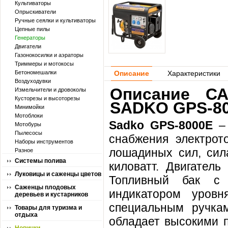
Культиваторы
Опрыскиватели
Ручные сеялки и культиваторы
Цепные пилы
Генераторы
Двигатели
Газонокосилки и аэраторы
Триммеры и мотокосы
Бетономешалки
Описание
Характеристики
Воздуходувки
Описание СА
Измельчители и дровоколы
Кусторезы и высоторезы
SADKO GPS-80
Минимойки
Мотоблоки
Sadko GPS-8000E
– 
Мотобуры
Пылесосы
снабжения электрот
Наборы инструментов
лошадиных сил, сил
Разное
Системы полива
киловатт. Двигатель
Луковицы и саженцы цветов
Топливный бак с
Саженцы плодовых
индикатором уровн
деревьев и кустарников
специальным ручкам
Товары для туризма и
отдыха
обладает высокими п