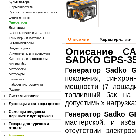
Культиваторы
Опрыскиватели
Ручные сеялки и культиваторы
Цепные пилы
Генераторы
Двигатели
Газонокосилки и аэраторы
Триммеры и мотокосы
Описание
Характеристики
Бетономешалки
Описание СА
Воздуходувки
Измельчители и дровоколы
SADKO GPS-35
Кусторезы и высоторезы
Минимойки
Генератор
Sadko 
Мотоблоки
Мотобуры
поколения, синхро
Пылесосы
Наборы инструментов
мощности (7 лошади
Разное
топливный бак на 
Системы полива
допустимых нагрузках
Луковицы и саженцы цветов
Саженцы плодовых
Генератор Sadko
G
деревьев и кустарников
мастерской, и изб
Товары для туризма и
отдыха
отсутствии электро