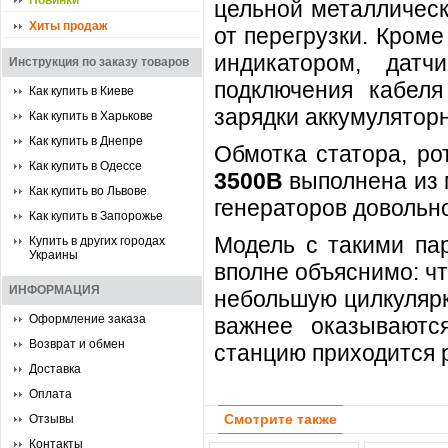
Новинки
цельной металличес
Хиты продаж
от перегрузки. Кроме
индикатором, дат
Инструкция по заказу товаров
подключения кабеля
Как купить в Киеве
зарядки аккумулятор
Как купить в Харькове
Как купить в Днепре
Обмотка статора, ро
Как купить в Одессе
3500B
выполнена из м
Как купить во Львове
генераторов довольн
Как купить в Запорожье
Модель с такими па
Купить в других городах
Украины
вполне объяснимо: ч
ИНФОРМАЦИЯ
небольшую цилкулярк
Оформление заказа
важнее оказываютс
Возврат и обмен
станцию приходится 
Доставка
Оплата
Смотрите также
Отзывы
Контакты